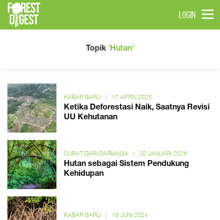
LOGIN
Topik
'Hutan'
KABAR BARU
|
17 APRIL 2025
Ketika Deforestasi Naik, Saatnya Revisi
UU Kehutanan
SURAT DARI DARMAGA
|
20 JANUARI 2025
Hutan sebagai Sistem Pendukung
Kehidupan
KABAR BARU
|
16 JUNI 2024