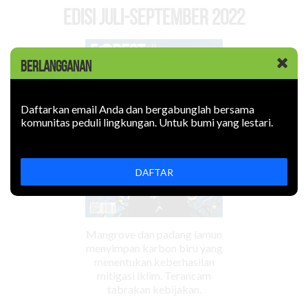
EDISI Juli-September 2022
BERLANGGANAN
Daftarkan email Anda dan bergabunglah bersama
komunitas peduli lingkungan. Untuk bumi yang lestari.
DAFTAR
Mangrove dan padang lamun
menyimpan karbon biru yang
menentukan keberhasilan
mitigasi iklim. Terancam
tabrakan kebijakan.