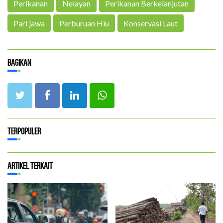
Perikanan
Nelayan
Perikanan Berkelanjutan
Pari jawa
Perburuan Hiu
Konservasi Laut
Bagikan
Terpopuler
Artikel Terkait