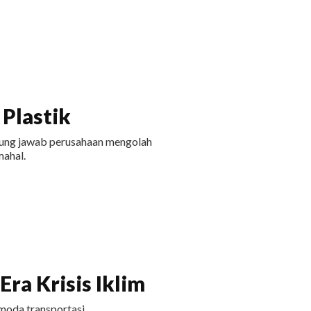
Plastik
ggung jawab perusahaan mengolah
ahal.
ra Krisis Iklim
moda transportasi.