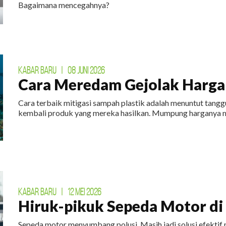
Bagaimana mencegahnya?
KABAR BARU
|
08 JUNI 2026
Cara Meredam Gejolak Harga 
Cara terbaik mitigasi sampah plastik adalah menuntut tan
kembali produk yang mereka hasilkan. Mumpung harganya m
KABAR BARU
|
12 MEI 2026
Hiruk-pikuk Sepeda Motor di E
Sepeda motor menyumbang polusi. Masih jadi solusi efektif 