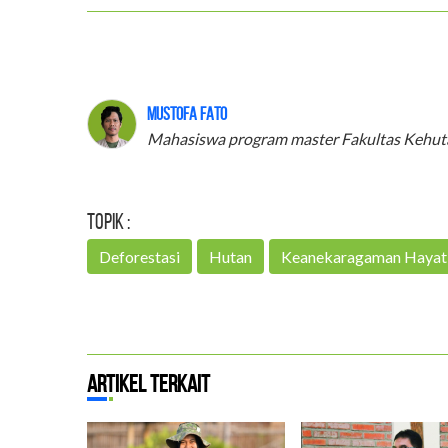
Mustofa Fato
Mahasiswa program master Fakultas Kehutan
Topik :
Deforestasi
Hutan
Keanekaragaman Hayat
Artikel Terkait