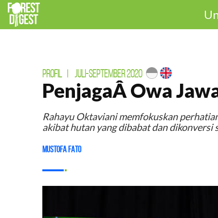
Un
PROFIL
|
JULI-SEPTEMBER 2020
PenjagaÂ Owa Jawa
Rahayu Oktaviani memfokuskan perhatian 
akibat hutan yang dibabat dan dikonversi 
Mustofa Fato