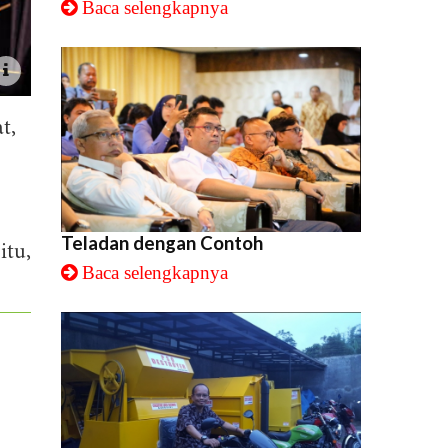
Baca selengkapnya
t,
Teladan dengan Contoh
itu,
Baca selengkapnya