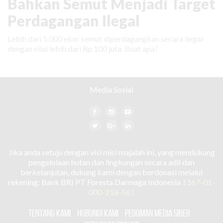
Bahkan Semut Menjadi Target
Perdagangan Ilegal
Lebih dari 5.000 ekor semut diperdagangkan secara ilegal
dengan nilai lebih dari Rp 100 juta. Buat apa?
Media Sosial
Jika anda setuju dengan visi misi majalah ini, yang mendukung
pengelolaan hutan dan lingkungan secara adil dan
berkelanjutan, dukung kami dengan berdonasi melalui
rekening: Bank BRI PT Foresta Darmaga Indonesia
1167-01-
000-218-561
TENTANG KAMI
HUBUNGI KAMI
PEDOMAN MEDIA SIBER