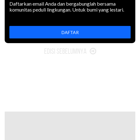
Daftarkan email Anda dan bergabunglah bersama
komunitas peduli lingkungan. Untuk bumi yang lestari.
Mangrove dan padang lamun
menyimpan karbon biru yang
menentukan keberhasilan
DAFTAR
mitigasi iklim. Terancam
tabrakan kebijakan.
Edisi Sebelumnya