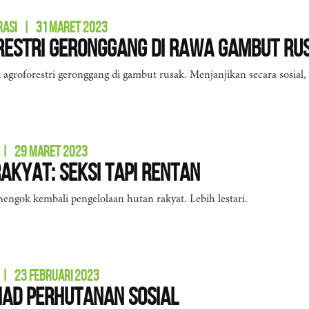
RASI
|
31 MARET 2023
restri Geronggang di Rawa Gambut Ru
agroforestri geronggang di gambut rusak. Menjanjikan secara sosial,
|
29 MARET 2023
akyat: Seksi Tapi Rentan
engok kembali pengelolaan hutan rakyat. Lebih lestari.
|
23 FEBRUARI 2023
 IAD Perhutanan Sosial