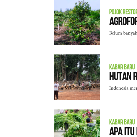
POJOK RESTO
Agrofo
Belum banyak 
KABAR BARU
Hutan R
Indonesia men
KABAR BARU
Apa Itu