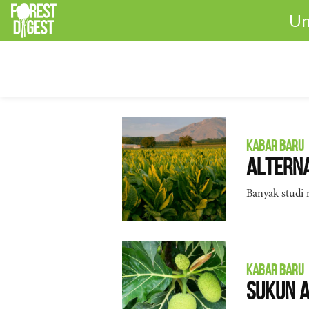
Un
KABAR BARU
Alterna
Banyak studi 
KABAR BARU
Sukun A