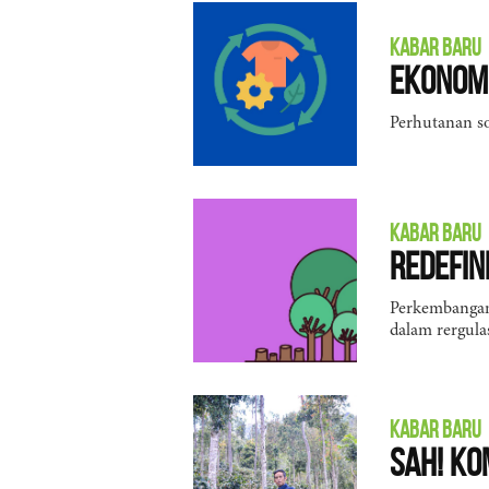
KABAR BARU
Ekonomi
Perhutanan so
KABAR BARU
Redefin
Perkembangan 
dalam rergulas
KABAR BARU
Sah! Ko