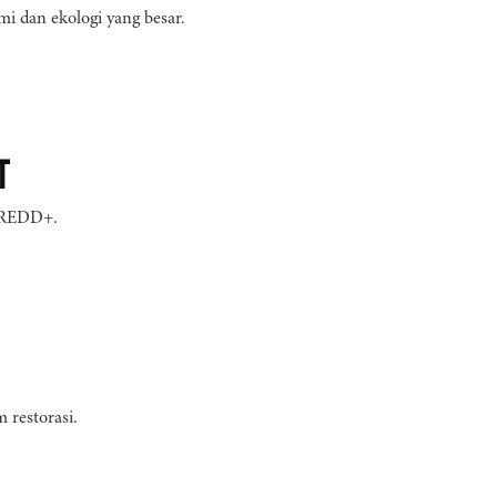
i dan ekologi yang besar.
t
n REDD+.
restorasi.