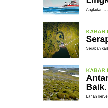
Ling
Angkutan lau
KABAR 
Sera
Serapan karb
KABAR 
Anta
Baik
Lahan berveg