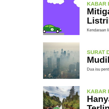
KABAR 
Miti
Listr
Kendaraan li
SURAT 
Mudi
Dua isu pent
KABAR 
Hany
Terli