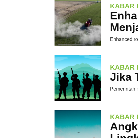
KABAR 
Enha
Menja
Enhanced roc
KABAR 
Jika 
Pemerintah m
KABAR 
Angk