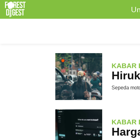
Un
KABAR 
Hiruk
Sepeda motor
KABAR 
Harg