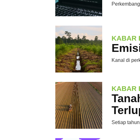
Perkembanga
KABAR 
Emis
Kanal di per
KABAR 
Tanah
Terl
Setiap tahun