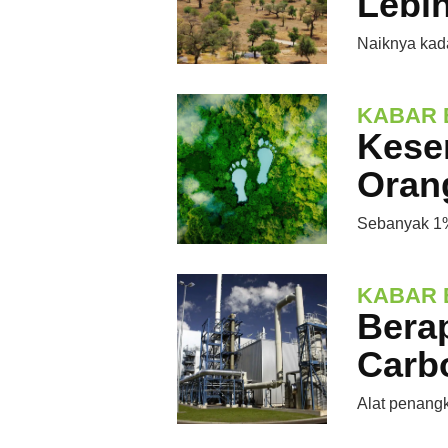
Lebih
Naiknya kada
KABAR 
Kese
Oran
Sebanyak 1%
KABAR 
Bera
Carb
Alat penangk