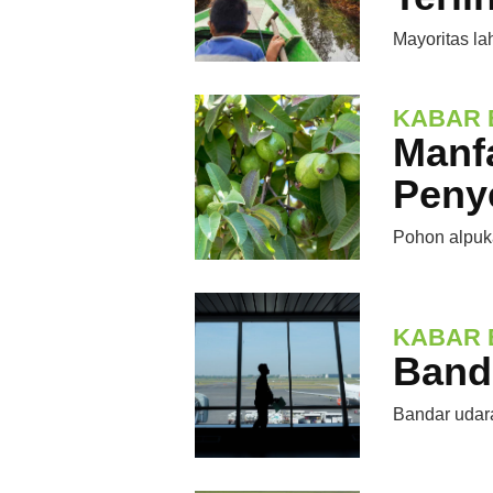
Mayoritas la
KABAR 
Manf
Peny
Pohon alpuk
KABAR 
Band
Bandar udar