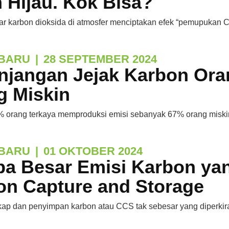
 Hijau. Kok Bisa?
r karbon dioksida di atmosfer menciptakan efek “pemupukan C
BARU
|
28 SEPTEMBER 2024
njangan Jejak Karbon Ora
g Miskin
 orang terkaya memproduksi emisi sebanyak 67% orang miskin
BARU
|
01 OKTOBER 2024
pa Besar Emisi Karbon yan
on Capture and Storage
ap dan penyimpan karbon atau CCS tak sebesar yang diperkira