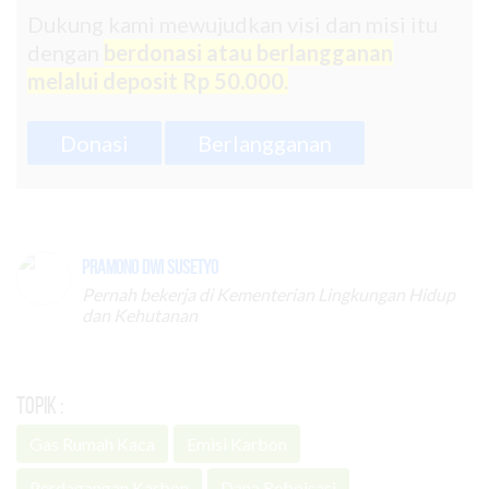
Dukung kami mewujudkan visi dan misi itu
dengan
berdonasi atau berlangganan
melalui deposit Rp 50.000.
Donasi
Berlangganan
Pramono Dwi Susetyo
Pernah bekerja di Kementerian Lingkungan Hidup
dan Kehutanan
Topik :
Gas Rumah Kaca
Emisi Karbon
Perdagangan Karbon
Dana Reboisasi