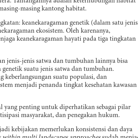
atera. Tantangannya adalah keterhubungan habitat
masing-masing kantong habitat.
ngkatan: keanekaragaman genetik (dalam satu jenis
anekaragaman ekosistem. Oleh karenanya,
njaga keanekaragaman hayati pada tiga tingkatan
n jenis-jenis satwa dan tumbuhan lainnya bisa
genetik suatu jenis satwa dan tumbuhan.
g keberlangsungan suatu populasi, dan
istem menjadi penanda tingkat kesehatan kawasan
al yang penting untuk diperhatikan sebagai pilar
artisipasi masyarakat, dan penegakan hukum.
njadi kebijakan memerlukan konsistensi dan daya
s within multi landscapes approaches
sudah menja