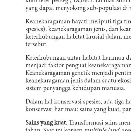
kilometer persegi, 18,6% total luas Sum
yang dapat menyokong sub-populasi di 
Keanekaragaman hayati meliputi tiga ti
spesies), keanekaragaman jenis, dan ke
keterhubungan habitat krusial dalam me
tersebut.
Keterhubungan antar habitat harimau da
menjadi faktor penguat keanekaragaman 
Keanekaragaman genetik menjadi pentin
keanekaragaman jenis dalam suatu ekos
sistem penyangga kehidupan manusia.
Dalam hal konservasi spesies, ada tiga h
konservasi harimau: sains yang kuat, p
Sains yang kuat
. Transformasi sains me
tahan. Saat ini konsep
multiple land use