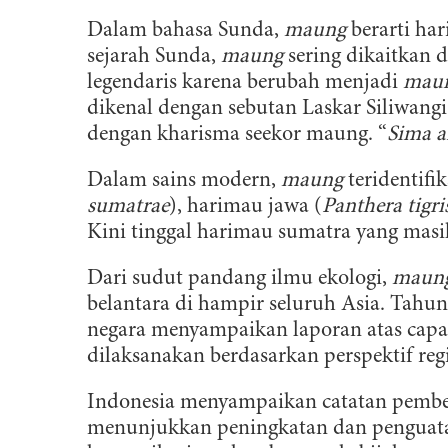
Dalam bahasa Sunda,
maung
berarti ha
sejarah Sunda,
maung
sering dikaitkan d
legendaris karena berubah menjadi
mau
dikenal dengan sebutan Laskar Siliwang
dengan kharisma seekor maung. “
Sima a
Dalam sains modern,
maung
teridentifik
sumatrae
), harimau jawa (
Panthera tigri
Kini tinggal harimau sumatra yang masi
Dari sudut pandang ilmu ekologi,
maun
belantara di hampir seluruh Asia. Tahun
negara menyampaikan laporan atas capa
dilaksanakan berdasarkan perspektif reg
Indonesia menyampaikan catatan pembel
menunjukkan peningkatan dan penguatan