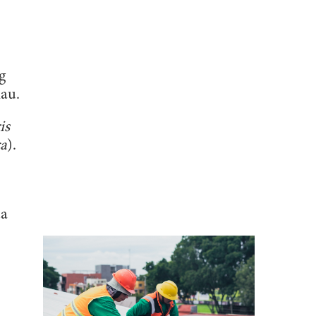
g
au.
is
ca
).
ua