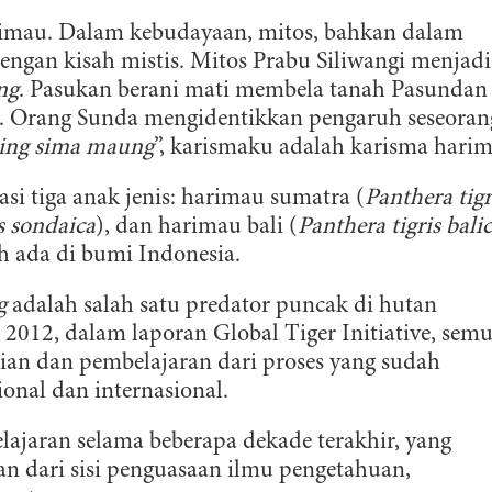
rimau. Dalam kebudayaan, mitos, bahkan dalam
engan kisah mistis. Mitos Prabu Siliwangi menjadi
ng
. Pasukan berani mati membela tanah Pasundan
i. Orang Sunda mengidentikkan pengaruh seseoran
ing sima maung
”, karismaku adalah karisma harim
asi tiga anak jenis: harimau sumatra (
Panthera tigr
s sondaica
), dan harimau bali (
Panthera tigris
bali
h ada di bumi Indonesia.
g
adalah salah satu predator puncak di hutan
 2012, dalam laporan Global Tiger Initiative, sem
ian dan pembelajaran dari proses yang sudah
ional dan internasional.
ajaran selama beberapa dekade terakhir, yang
 dari sisi penguasaan ilmu pengetahuan,