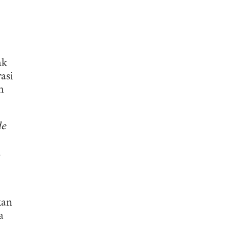
ak
asi
h
de
u
kan
a