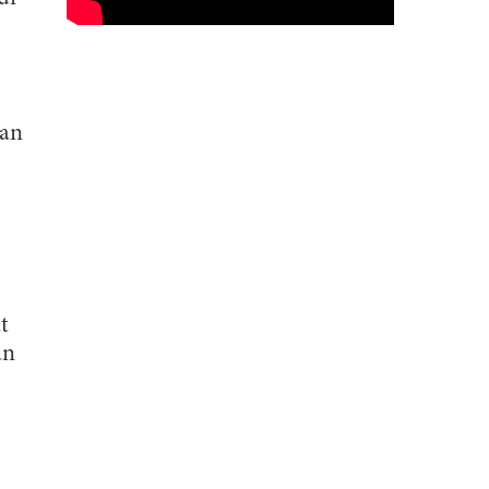
ran
t
an