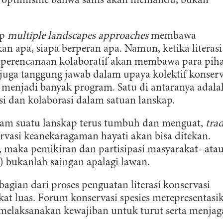
 optimisme bahwa sains akan memandu, bukan
ep
multiple landscapes approaches
membawa
n apa, siapa berperan apa. Namun, ketika literasi
m perencanaan kolaboratif akan membawa para pih
 juga tanggung jawab dalam upaya kolektif konserv
 menjadi banyak program. Satu di antaranya adala
 dan kolaborasi dalam satuan lanskap.
dalam suatu lanskap terus tumbuh dan menguat,
tra
vasi keanekaragaman hayati akan bisa ditekan.
, maka pemikiran dan partisipasi masyarakat- ata
 bukanlah saingan apalagi lawan.
agian dari proses penguatan literasi konservasi
t luas. Forum konservasi spesies merepresentasi
melaksanakan kewajiban untuk turut serta menjag