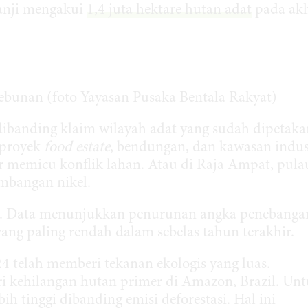
janji mengakui
1,4 juta hektare hutan adat
pada akh
ebunan (foto Yayasan Pusaka Bentala Rakyat)
dibanding klaim wilayah adat yang sudah dipetaka
 proyek
food estate
, bendungan, dan kawasan indus
memicu konflik lahan. Atau di Raja Ampat, pula
ambangan nikel.
n. Data menunjukkan penurunan angka penebanga
 yang paling rendah dalam sebelas tahun terakhir.
4 telah memberi tekanan ekologis yang luas.
 kehilangan hutan primer di Amazon, Brazil. Un
ih tinggi dibanding emisi deforestasi. Hal ini