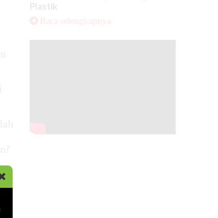
Plastik
Baca selengkapnya
um
i
elah
im?
r-
dan
i