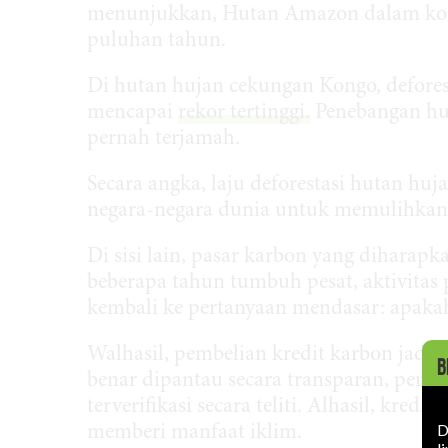
menunjukkan, Hutan Amazon dalam kond
puluhan tahun.
Di hutan hujan cekungan Kongo, deforest
mencapai
rekor tertinggi.
Penebangan hu
pernah terjamah.
Secara angka, laju deforestasi hutan h
negara-negara dunia untuk memulihkan 
Di sisi lain, pasar karbon yang diharapk
beberapa tahun tumbuh pesat, aktivitas
kembali ke pertanyaan mendasar: apaka
Walhasil, pembelian kredit karbon jadi le
B
benar dipantau secara transparan, penga
terverifikasi secara teliti. Alhasil, kre
D
memberi manfaat iklim.