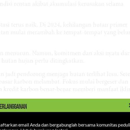
isi rentan akibat akumulasi kerusakan selama
asi terus naik. Di 2024, kehilangan hutan primer
tan mulai merambah ke tempat-tempat yang bel
ujan menurun. Namun, komitmen dan aksi nyata dar
hutan hujan perlu ditingkatkan.
an jadi pendorong menjaga hutan terlihat lesu. Set
 pasar karbon melambat. Fokus mulai bergeser dan
h kredit karbon benar-benar memberi manfaat ikl
bih selektif. Kredit karbon yang dijual harus bena
ERLANGGANAN
mbilan data yang ketat dan sesuai kaidah, serta
dit karbon yang dijual memang benar-benar kredibel 
aftarkan email Anda dan bergabunglah bersama komunitas pedul