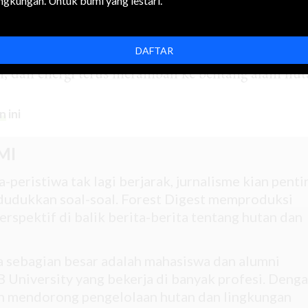
ingkungan. Untuk bumi yang lestari.
nyuarakan narasi perlindungan. Ambisi
zero-
kemajuan memang nyata, namun tidak merata, da
DAFTAR
n kondisi aktual di lapangan tetaplah lebar. Pada 
si, dan energi terus merambah ke bentang alam hu
n
ini
MI
-peristiwa tak lagi berjarak, jurnalisme kian penti
udukkan soal-soal. Forest Digest memproduksi
rspektif di balik berita-berita tentang hutan dan
na sebagian besar adalah mahasiswa dan alumni
 University yang bekerja di banyak profesi. Deng
gin mendorong pengelolaan hutan dan lingkungan