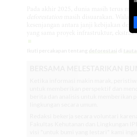
l
Pada akhir 2025, dunia masih terus me
deforestation
masih disuarakan. Walau 
kesenjangan antara janji kebijakan denga
yang sama proyek infrastruktur, ekstrak
Ikuti percakapan tentang
deforestasi
di
tauta
BERSAMA MELESTARIKAN BU
Ketika informasi makin marak, peristiwa
untuk memberikan perspektif dan mend
berita dan analisis untuk memberikan pe
lingkungan secara umum.
Redaksi bekerja secara voluntari kare
Fakultas Kehutanan dan Lingkungan IPB
visi "untuk bumi yang lestari" kami in