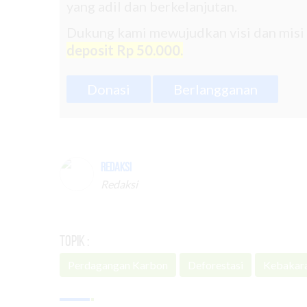
yang adil dan berkelanjutan.
Dukung kami mewujudkan visi dan misi
deposit Rp 50.000.
Donasi
Berlangganan
Redaksi
Redaksi
Topik :
Perdagangan Karbon
Deforestasi
Kebakar