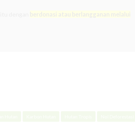
 itu dengan
berdonasi atau berlangganan melalui
an Hutan
Karbon Hutan
Hutan Tropis
Nol Deforestasi