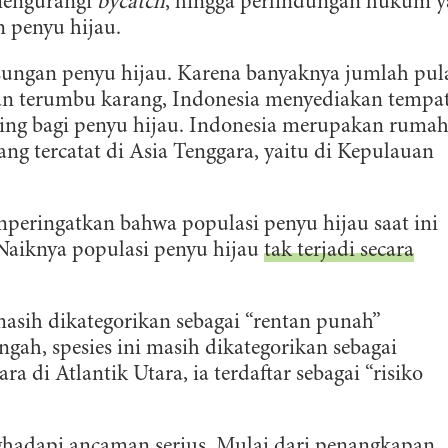
mengurangi
bycatch
, hingga perlindungan hukum 
 penyu hijau.
sungan penyu hijau. Karena banyaknya jumlah pul
dan terumbu karang, Indonesia menyediakan tempa
ing bagi penyu hijau. Indonesia merupakan ruma
ang tercatat di Asia Tenggara, yaitu di Kepulauan
mperingatkan bahwa populasi penyu hijau saat ini
 Naiknya populasi penyu hijau
tak terjadi secara
asih dikategorikan sebagai “rentan punah”
engah, spesies ini masih dikategorikan sebagai
ERLANGGANAN
ara di Atlantik Utara, ia terdaftar sebagai “risiko
aftarkan email Anda dan bergabunglah bersama komunitas pedul
ghadapi ancaman serius. Mulai dari penangkapan