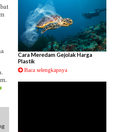
ibat
im
ma
Cara Meredam Gejolak Harga
Plastik
Baca selengkapnya
.
am.
ng