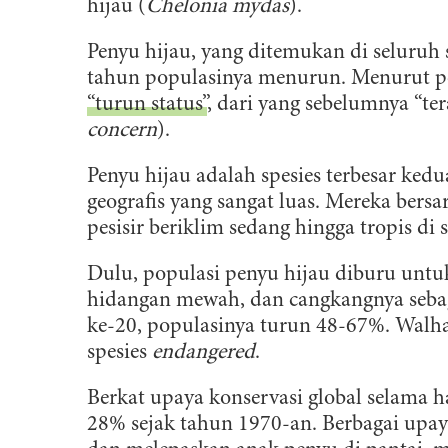
hijau (
Chelonia mydas
).
Penyu hijau, yang ditemukan di seluruh 
tahun populasinya menurun. Menurut pe
“turun status”
, dari yang sebelumnya “te
concern
).
Penyu hijau adalah spesies terbesar kedu
geografis yang sangat luas. Mereka bers
pesisir beriklim sedang hingga tropis di 
Dulu, populasi penyu hijau diburu untu
hidangan mewah, dan cangkangnya sebag
ke-20, populasinya turun 48-67%. Walhas
spesies
endangered
.
Berkat upaya konservasi global selama h
28% sejak tahun 1970-an. Berbagai upaya