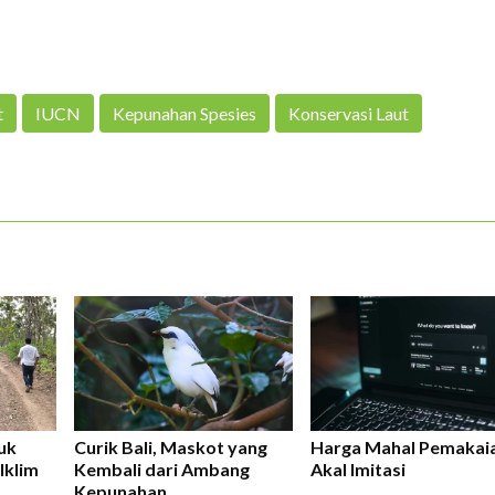
t
IUCN
Kepunahan Spesies
Konservasi Laut
uk
Curik Bali, Maskot yang
Harga Mahal Pemakai
Iklim
Kembali dari Ambang
Akal Imitasi
Kepunahan