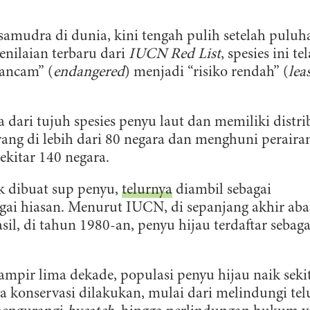
samudra di dunia, kini tengah pulih setelah puluh
nilaian terbaru dari
IUCN Red List
, spesies ini te
rancam” (
endangered
) menjadi “risiko rendah” (
lea
a dari tujuh spesies penyu laut dan memiliki distri
arang di lebih dari 80 negara dan menghuni peraira
sekitar 140 negara.
k dibuat sup penyu,
telurnya
diambil sebagai
ai hiasan. Menurut IUCN, di sepanjang akhir ab
il, di tahun 1980-an, penyu hijau terdaftar sebaga
ampir lima dekade, populasi penyu hijau naik seki
 konservasi dilakukan, mulai dari melindungi tel