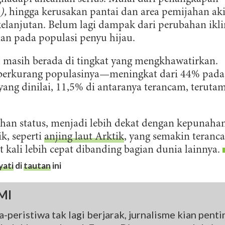
ingkungan. Untuk bumi yang lestari.
),
hingga kerusakan pantai dan area pemijahan ak
kelanjutan. Belum lagi dampak dari perubahan ikl
DAFTAR
an pada populasi penyu hijau.
l masih berada di tingkat yang mengkhawatirkan.
erkurang populasinya—meningkat dari 44% pada
yang dinilai, 11,5% di antaranya terancam, teruta
han status, menjadi lebih dekat dengan kepunahan
k, seperti
anjing laut Arktik
, yang semakin teranc
 kali lebih cepat dibanding bagian dunia lainnya.
yati
di
tautan
ini
MI
-peristiwa tak lagi berjarak, jurnalisme kian penti