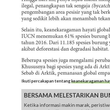
l
ilegal, penangkapan tak sengaja
(bycatch
pengembangan area pesisir yang tak ber
yang sedikit lebih akan menambah tekan
Selain itu, keanekaragaman hayati globa
IUCN menemukan 61% spesies burung b
tahun 2016. Dari 11.185 spesies burung 
akibat deforestasi dan degradasi habitat.
Beberapa spesies juga mengalami peruba
Khususnya bagi spesies yang ada di Arkti
Sebab di Arktik, pemanasan global empat
Ikuti percakapan tentang
keanekaragaman ha
BERSAMA MELESTARIKAN BU
Ketika informasi makin marak, peristiwa