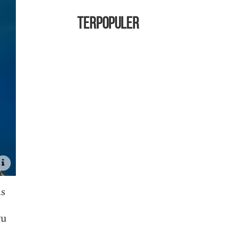
TERPOPULER
as
yu