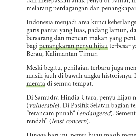
dan melepaskan anak penyu di pantai, 
melarang perdagangan dan penangkapan
Indonesia menjadi area kunci keberlang
garis pantai yang luas, padang lamun, 
bersarang dan mencari makan yang pent
bagi
penangkaran penyu hijau
terbesar y
Berau, Kalimantan Timur.
Meski begitu, penilaian terbaru juga me
masih jauh di bawah angka historisnya.
merata
di semua tempat.
Di Samudra Hindia Utara, penyu hijau m
(
vulnerable
). Di Pasifik Selatan bagian t
B
“terancam punah” (
endangered
). Sement
rendah” (
least concern
).
D
Hingga hari ini, penyu hijau masih men