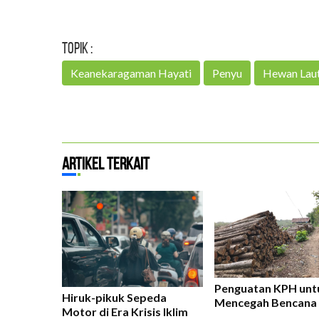
Topik :
Keanekaragaman Hayati
Penyu
Hewan Lau
Artikel Terkait
Penguatan KPH unt
Hiruk-pikuk Sepeda
Mencegah Bencana 
Motor di Era Krisis Iklim