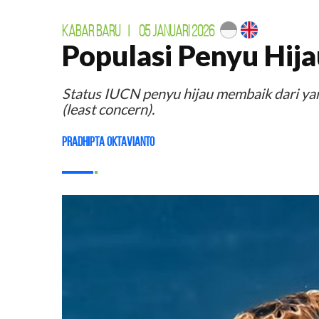
KABAR BARU
|
05 JANUARI 2026
Populasi Penyu Hij
Status IUCN penyu hijau membaik dari yan
(least concern).
Pradhipta Oktavianto