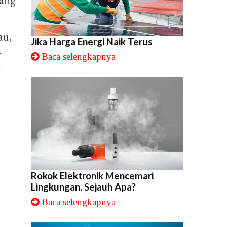
yang
au,
Jika Harga Energi Naik Terus
t
Baca selengkapnya
h
Rokok Elektronik Mencemari
Lingkungan. Sejauh Apa?
Baca selengkapnya
i