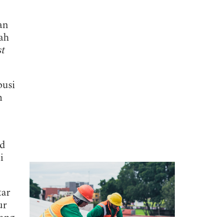
an
lah
st
busi
n
ad
i
tar
ur