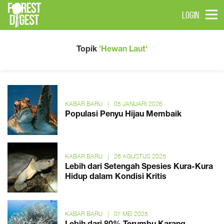
LOGIN
Topik
'Hewan Laut'
KABAR BARU
|
05 JANUARI 2026
Populasi Penyu Hijau Membaik
KABAR BARU
|
26 AGUSTUS 2025
Lebih dari Setengah Spesies Kura-Kura
Hidup dalam Kondisi Kritis
KABAR BARU
|
07 MEI 2025