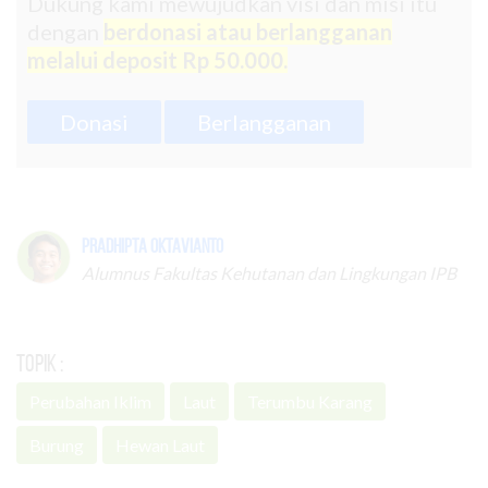
Dukung kami mewujudkan visi dan misi itu
dengan
berdonasi atau berlangganan
melalui deposit Rp 50.000.
Donasi
Berlangganan
Pradhipta Oktavianto
Alumnus Fakultas Kehutanan dan Lingkungan IPB
Topik :
Perubahan Iklim
Laut
Terumbu Karang
Burung
Hewan Laut