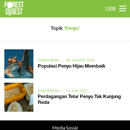
LOGIN
Topik
'Penyu'
KABAR BARU
|
05 JANUARI 2026
Populasi Penyu Hijau Membaik
KABAR BARU
|
14 JUNI 2022
Perdagangan Telur Penyu Tak Kunjung
Reda
Media Sosial