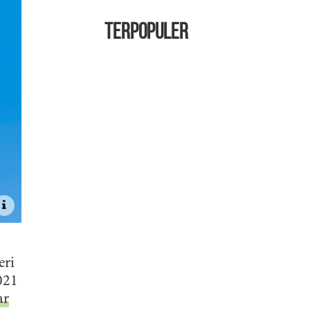
TERPOPULER
eri
021
ar