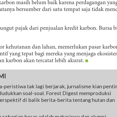
 karbon masih belum baik karena perdagangan yan
 datanya bersumber dari satu tempat saja tidak men
gut pajak dari penjualan kredit karbon. Bursa b
tor kehutanan dan lahan, memerlukan pasar karbo
ntif yang tepat bagi mereka yang menjaga ekosist
 karbon akan tercatat lebih akurat.
MI
-peristiwa tak lagi berjarak, jurnalisme kian penti
udukkan soal-soal. Forest Digest memproduksi
rspektif di balik berita-berita tentang hutan dan
na sebagian besar adalah mahasiswa dan alumni