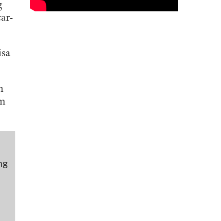
g
car-
isa
n
em
ng