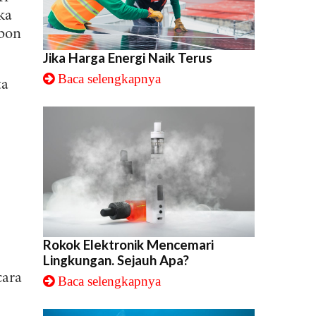
ka
rbon
Jika Harga Energi Naik Terus
Baca selengkapnya
ta
Rokok Elektronik Mencemari
Lingkungan. Sejauh Apa?
cara
Baca selengkapnya
i