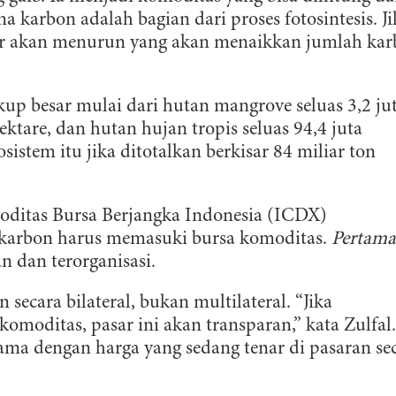
karbon adalah bagian dari proses fotosintesis. Ji
fer akan menurun yang akan menaikkan jumlah ka
up besar mulai dari hutan mangrove seluas 3,2 ju
ektare, dan hutan hujan tropis seluas 94,4 juta
sistem itu jika ditotalkan berkisar 84 miliar ton
oditas Bursa Berjangka Indonesia (ICDX)
karbon harus memasuki bursa komoditas.
Pertama
n dan terorganisasi.
secara bilateral, bukan multilateral. “Jika
ERLANGGANAN
omoditas, pasar ini akan transparan,” kata Zulfal.
sama dengan harga yang sedang tenar di pasaran se
aftarkan email Anda dan bergabunglah bersama komunitas pedul