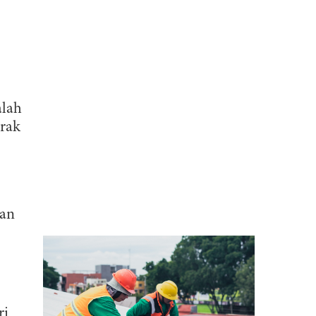
alah
trak
gan
ri