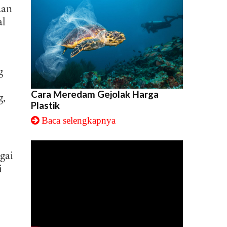
aan
al
g
Cara Meredam Gejolak Harga
g,
Plastik
Baca selengkapnya
gai
i