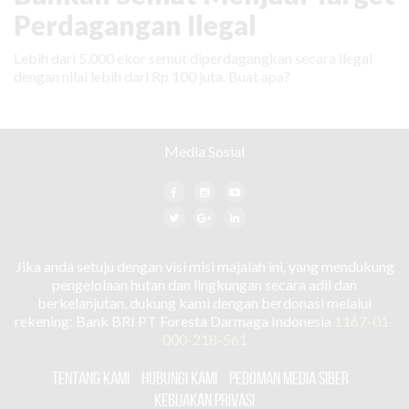
Perdagangan Ilegal
Lebih dari 5.000 ekor semut diperdagangkan secara ilegal
dengan nilai lebih dari Rp 100 juta. Buat apa?
Media Sosial
Jika anda setuju dengan visi misi majalah ini, yang mendukung
pengelolaan hutan dan lingkungan secara adil dan
berkelanjutan, dukung kami dengan berdonasi melalui
rekening: Bank BRI PT Foresta Darmaga Indonesia
1167-01-
000-218-561
TENTANG KAMI
HUBUNGI KAMI
PEDOMAN MEDIA SIBER
KEBIJAKAN PRIVASI