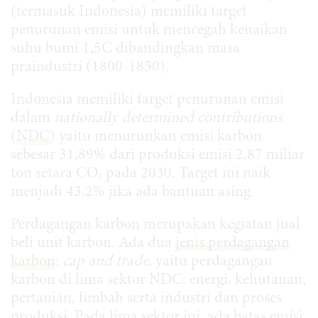
(termasuk Indonesia) memiliki target
penurunan emisi untuk mencegah kenaikan
suhu bumi 1,5C dibandingkan masa
praindustri (1800-1850).
Indonesia memiliki target penurunan emisi
dalam
nationally determined contributions
(
NDC
) yaitu menurunkan emisi karbon
sebesar 31,89% dari produksi emisi 2,87 miliar
ton setara CO
pada 2030. Target ini naik
2
menjadi 43,2% jika ada bantuan asing.
Perdagangan karbon merupakan kegiatan jual
beli unit karbon. Ada dua
jenis perdagangan
karbon
:
cap and trade
, yaitu perdagangan
karbon di lima sektor NDC: energi, kehutanan,
pertanian, limbah serta industri dan proses
produksi. Pada lima sektor ini, ada batas emisi