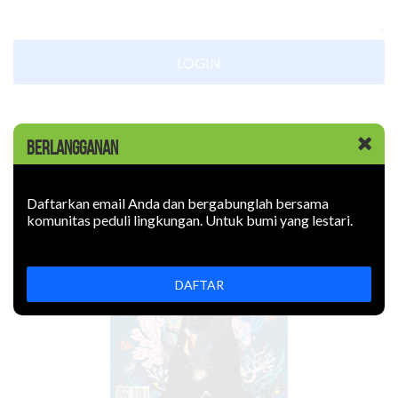
LOGIN
EDISI Juli-September 2022
BERLANGGANAN
Daftarkan email Anda dan bergabunglah bersama
komunitas peduli lingkungan. Untuk bumi yang lestari.
DAFTAR