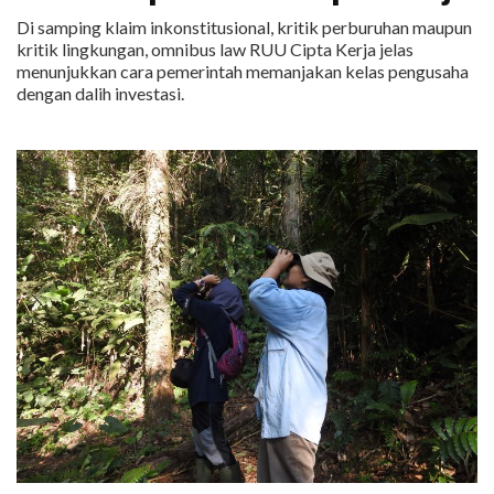
Di samping klaim inkonstitusional, kritik perburuhan maupun
kritik lingkungan, omnibus law RUU Cipta Kerja jelas
menunjukkan cara pemerintah memanjakan kelas pengusaha
dengan dalih investasi.