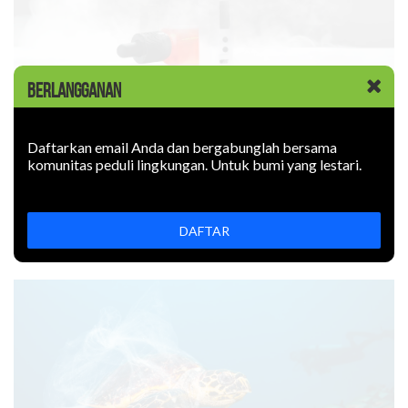
BERLANGGANAN
KABAR BARU
|
09 JUNI 2026
Rokok Elektronik Mencemari
Daftarkan email Anda dan bergabunglah bersama
komunitas peduli lingkungan. Untuk bumi yang lestari.
Lingkungan. Sejauh Apa?
Rokok elektronik mencemari lingkungan: uapnya mengotori
udara, limbahnya mencemari tanah. Bagaimana
DAFTAR
mencegahnya?