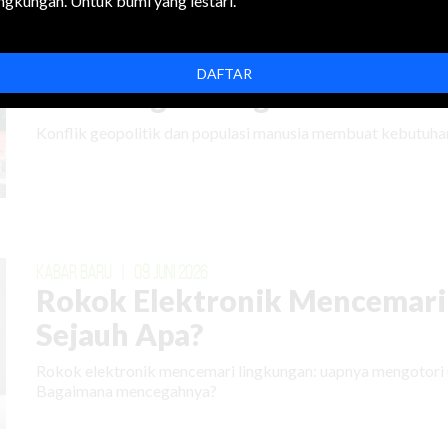
ingkungan. Untuk bumi yang lestari.
KABAR BARU
|
02 JULI 2026
DAFTAR
Jika Harga Energi Naik Terus
Konflik geopolitik dan populasi manusia membuat kebutuhan
KABAR BARU
|
09 JUNI 2026
Rokok Elektronik Mencemari
Sejauh Apa?
Rokok elektronik mencemari lingkungan: uapnya mengotori 
Bagaimana mencegahnya?