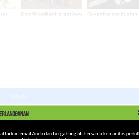
asar
Demi Keadilan Harga Kayu
Guyah Karena Runtah
LOGIN
ERLANGGANAN
aftarkan email Anda dan bergabunglah bersama komunitas pedul