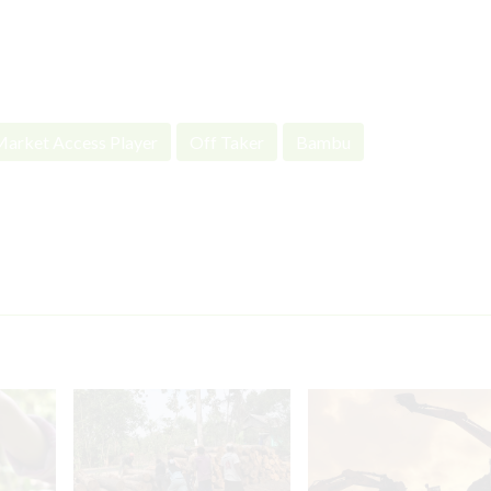
arket Access Player
Off Taker
Bambu