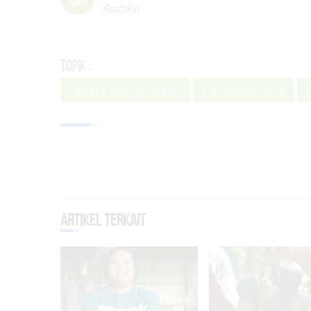
Redaksi
Topik :
Hutan Kemasyarakatan
Perhutanan Sosial
M
Artikel Terkait