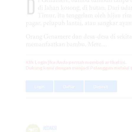
D
I Genamere, bambu tumbuh tanpa be
di lahan kosong, di hutan. Dari ud
Timur, itu tenggelam oleh hijau ri
pagar, pelupuh lantai, atau sangkar aya
Orang Genamere dan desa-desa di seki
memanfaatkan bambu. Mere....
Klik Login jika Anda pernah membeli artikel ini.
Dukung kami dengan menjadi Pelanggan melalui 
Login
Daftar
Deposit
Redaksi