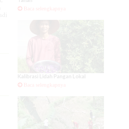
,
a
Baca selengkapnya
adi
Kalibrasi Lidah Pangan Lokal
Baca selengkapnya