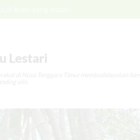
tuk bumi yang lestari
 Lestari
rakat di Nusa Tenggara Timur membudidayakan ba
nding ulin.