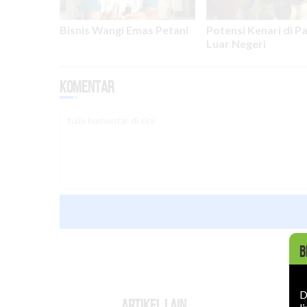
Bisnis Wangi Emas Petani
Potensi Kenari di P
Luar Negeri
Komentar
B
D
Artikel Lain