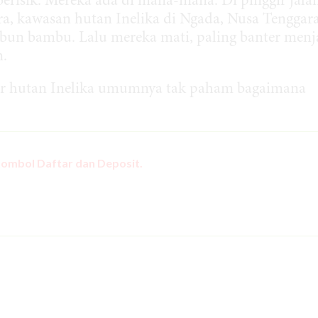
risik. Mereka ada di mana-mana. Di pinggir jalan
ara, kawasan hutan Inelika di Ngada, Nusa Tenggar
mbun bambu. Lalu mereka mati, paling banter menj
m.
tar hutan Inelika umumnya tak paham bagaimana
tombol Daftar dan Deposit.