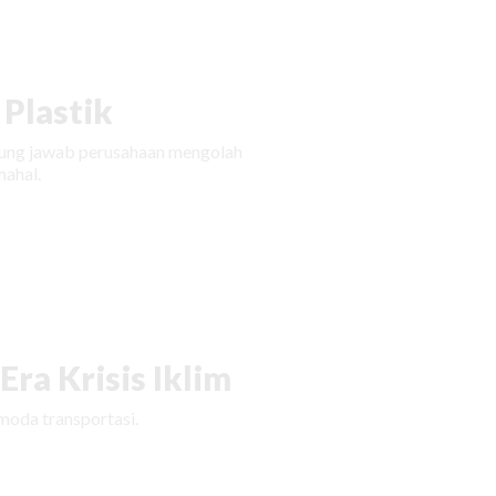
Plastik
ggung jawab perusahaan mengolah
ahal.
ra Krisis Iklim
moda transportasi.