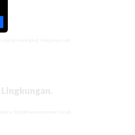
 energi meningkat. Harganya naik.
 Lingkungan.
udara, limbahnya mencemari tanah.