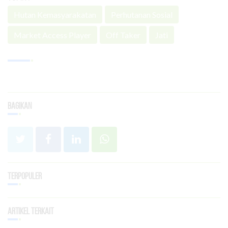
Hutan Kemasyarakatan
Perhutanan Sosial
Market Access Player
Off Taker
Jati
Bagikan
Terpopuler
Artikel Terkait