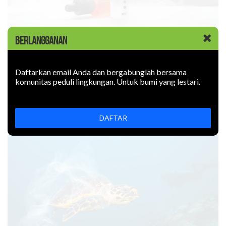
BERLANGGANAN
KABAR BARU
|
09 JUNI 2026
Rokok Elektronik Mencemari
Lingkungan. Sejauh Apa?
Daftarkan email Anda dan bergabunglah bersama
komunitas peduli lingkungan. Untuk bumi yang lestari.
Rokok elektronik mencemari lingkungan: uapnya mengotori
udara, limbahnya mencemari tanah. Bagaimana
mencegahnya?
DAFTAR