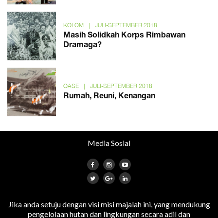
KOLOM
|
JULI-SEPTEMBER 2018
Masih Solidkah Korps Rimbawan
Dramaga?
OASE
|
JULI-SEPTEMBER 2018
Rumah, Reuni, Kenangan
Media Sosial
Jika anda setuju dengan visi misi majalah ini, yang mendukung
pengelolaan hutan dan lingkungan secara adil dan