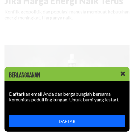
Jika Harga Energi Naik Terus
Konflik geopolitik dan populasi manusia membuat kebutuhan
energi meningkat. Harganya naik.
BERLANGGANAN
Daftarkan email Anda dan bergabunglah bersama
komunitas peduli lingkungan. Untuk bumi yang lestari.
DAFTAR
KABAR BARU
|
09 JUNI 2026