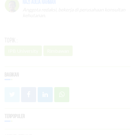
Razi Aulia Rahman
Anggota redaksi, bekerja di perusahaan konsultan
kehutanan.
Topik :
IPB University
Rimbawan
Bagikan
Terpopuler