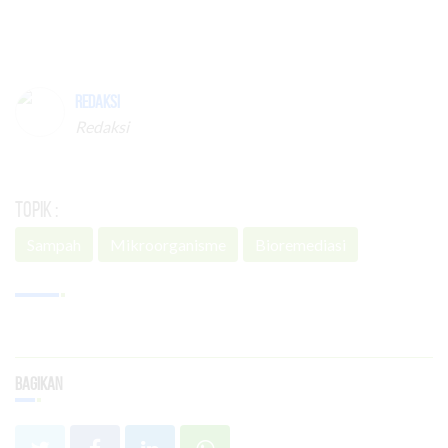
Redaksi
Redaksi
Topik :
Sampah
Mikroorganisme
Bioremediasi
Bagikan