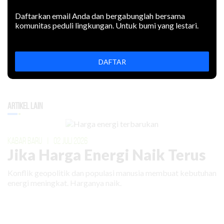
Daftarkan email Anda dan bergabunglah bersama
komunitas peduli lingkungan. Untuk bumi yang lestari.
DAFTAR
Artikel Lain
KABAR BARU
|
02 JULI 2026
Jika Harga Energi Naik Terus
Konflik geopolitik dan populasi manusia membuat kebutuhan
energi meningkat. Harganya naik.