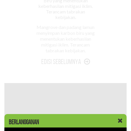
Mangrove dan padang lamun
menyimpan karbon biru yang
menentukan keberhasilan
mitigasi iklim. Terancam
tabrakan kebijakan.
Edisi Sebelumnya
BERLANGGANAN