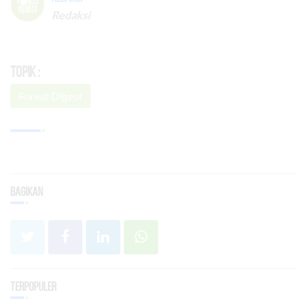
Redaksi
Topik :
Forest Digest
Bagikan
Terpopuler