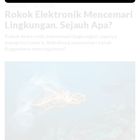
KABAR BARU
|
09 JUNI 2026
Rokok Elektronik Mencemari
Lingkungan. Sejauh Apa?
Rokok elektronik mencemari lingkungan: uapnya
mengotori udara, limbahnya mencemari tanah.
Bagaimana mencegahnya?