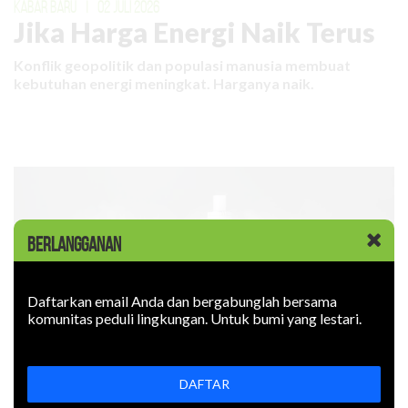
KABAR BARU
|
02 JULI 2026
Jika Harga Energi Naik Terus
Konflik geopolitik dan populasi manusia membuat
kebutuhan energi meningkat. Harganya naik.
BERLANGGANAN
Daftarkan email Anda dan bergabunglah bersama
komunitas peduli lingkungan. Untuk bumi yang lestari.
DAFTAR