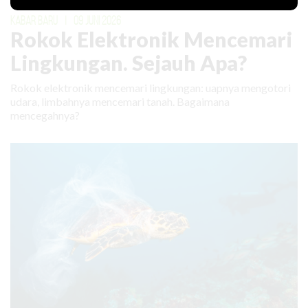
KABAR BARU
|
09 JUNI 2026
Rokok Elektronik Mencemari
Lingkungan. Sejauh Apa?
Rokok elektronik mencemari lingkungan: uapnya mengotori
udara, limbahnya mencemari tanah. Bagaimana
mencegahnya?