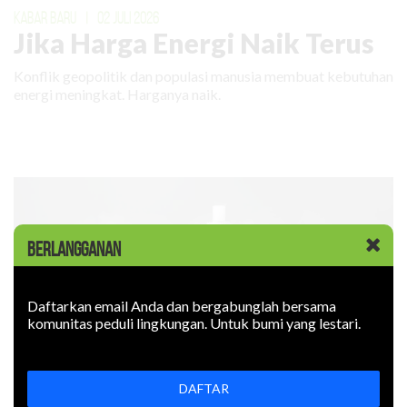
KABAR BARU
|
02 JULI 2026
Jika Harga Energi Naik Terus
Konflik geopolitik dan populasi manusia membuat kebutuhan
energi meningkat. Harganya naik.
BERLANGGANAN
Daftarkan email Anda dan bergabunglah bersama
komunitas peduli lingkungan. Untuk bumi yang lestari.
DAFTAR