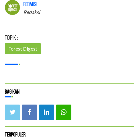
Redaksi
Redaksi
Topik :
Forest Digest
Bagikan
Terpopuler