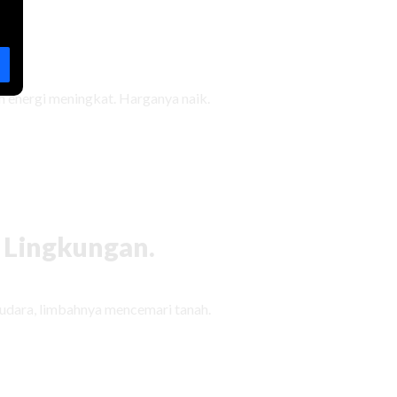
 energi meningkat. Harganya naik.
 Lingkungan.
udara, limbahnya mencemari tanah.