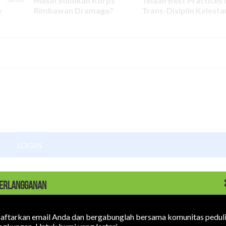
Masih Solidkah Korps
Telaah Best Practices
Rimbawan Dramaga?
Trans-Disiplin Kelesta
r
LOGIN
ERLANGGANAN
aftarkan email Anda dan bergabunglah bersama komunitas pedul