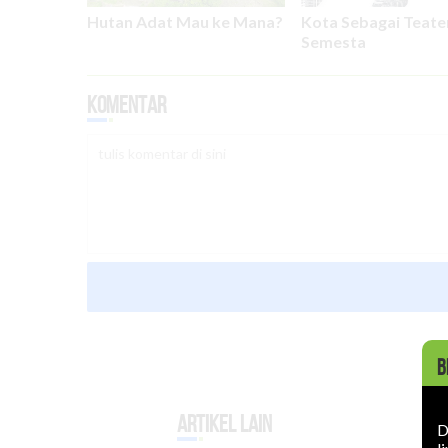
Hutan Adat Mau ke Mana?
Kota Sebagai Teate
Semesta
Komentar
B
Artikel Lain
D