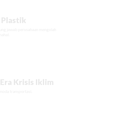
Plastik
ggung jawab perusahaan mengolah
ahal.
ra Krisis Iklim
moda transportasi.