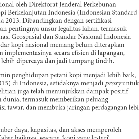
sional oleh Direktorat Jenderal Perkebunan
opi Berkelanjutan Indonesia (Indonesian Standard
a 2013. Dibandingkan dengan sertifikasi
kan pentingnya unsur legalitas lahan, termasuk
asi Geospasial dan Standar Nasional Indonesia
andar kopi nasional memang belum diterapkan
 implementasinya secara efisien di lapangan,
l lebih dipercaya dan jadi tumpang tindih.
jamin penghidupan petani kopi menjadi lebih baik,
15) di Indonesia, setidaknya menjadi
proxy
untuk
elitian juga telah menunjukkan dampak positif
ahan dunia, termasuk memberikan peluang
isi tawar, dan membuka jaringan perdagangan leb
mber daya, kapasitas, dan akses memperoleh
Kabar baiknya, wacana ‘kopi yang lestari’