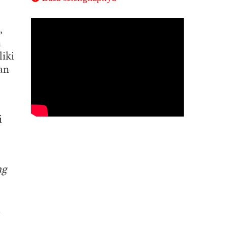
,
n
iki
an
i
ng
n