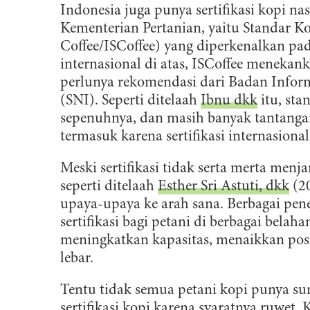
Indonesia juga punya sertifikasi kopi na
Kementerian Pertanian, yaitu Standar K
Coffee/ISCoffee) yang diperkenalkan pad
internasional di atas, ISCoffee menekan
perlunya rekomendasi dari Badan Inform
(SNI). Seperti ditelaah
Ibnu dkk
itu, st
sepenuhnya, dan masih banyak tantangan
termasuk karena sertifikasi internasiona
Meski sertifikasi tidak serta merta men
seperti ditelaah
Esther Sri Astuti, dkk
(20
upaya-upaya ke arah sana. Berbagai pen
sertifikasi bagi petani di berbagai bel
meningkatkan kapasitas, menaikkan pos
lebar.
Tentu tidak semua petani kopi punya su
sertifikasi kopi karena syaratnya ruwet. 