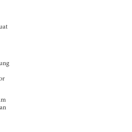
uat
gung
or
lam
dan