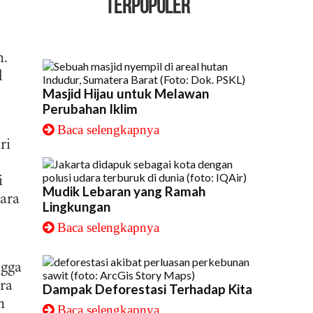
TERPOPULER
n.
l
Masjid Hijau untuk Melawan
Perubahan Iklim
Baca selengkapnya
ri
i
Mudik Lebaran yang Ramah
ara
Lingkungan
Baca selengkapnya
ngga
ra
Dampak Deforestasi Terhadap Kita
n
Baca selengkapnya