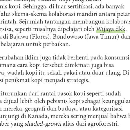
s kopi. Sehingga, di luar sertifikasi, ada banyak
lalui skema-skema kolaborasi mandiri antara peta
rintah. Sejumlah tantangan membangun kolabora
sisa, seperti misalnya dipelajari oleh
Wijaya dkk
.
k di Bajawa (Flores), Bondowoso (Jawa Timur) da
belajaran untuk perbaikan.
perubahan iklim juga tidak berhenti pada konsumsi
gaimana cara kopi tersebut dinikmati juga bisa
a, wadah kopi itu sekali pakai atau daur ulang. Di
si penikmat kopi menjadi strategis.
diturunkan dari rantai pasok kopi seperti sudah
 dijual lebih oleh pebisnis kopi sebagai keunggula
mereka, geografi dan budaya, atau kategorisasi
unjungi di Kanada, mereka sering menjual bahwa b
mber yang
shaded-grown
alias dari agroforestri.