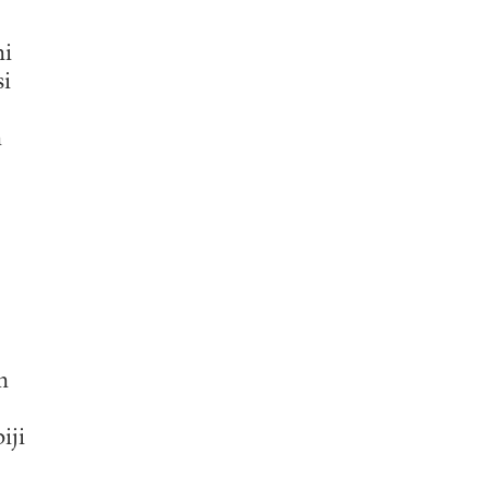
ni
si
n
n
iji