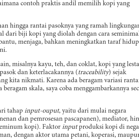
aimana contoh praktis andil memilih kopi yang
han hingga rantai pasoknya yang ramah lingkunga
sal dari biji kopi yang diolah dengan cara seminima
ntu, menjaga, bahkan meningkatkan taraf hidup
ni.
in, misalnya kayu, teh, dan coklat, kopi yang lesta
i pasok dan keterlacakannya (
traceability
) sejak
g kita nikmati. Karena ada beragam variasi ranta
da beragam skala, saya coba menggambarkannya sec
dari tahap
input-ouput
, yaitu dari mulai negara
nenan dan pemrosesan pascapanen), mediator, hi
peminum kopi). Faktor
input
produksi kopi di nega
man, dengan aktor utama petani, koperasi, maupu