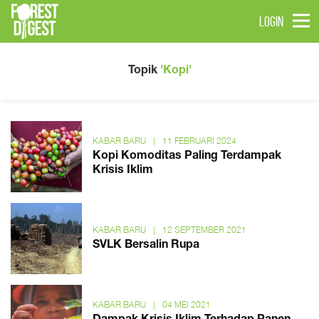
LOGIN
Topik
'Kopi'
KABAR BARU
|
11 FEBRUARI 2024
Kopi Komoditas Paling Terdampak
Krisis Iklim
KABAR BARU
|
12 SEPTEMBER 2021
SVLK Bersalin Rupa
KABAR BARU
|
04 MEI 2021