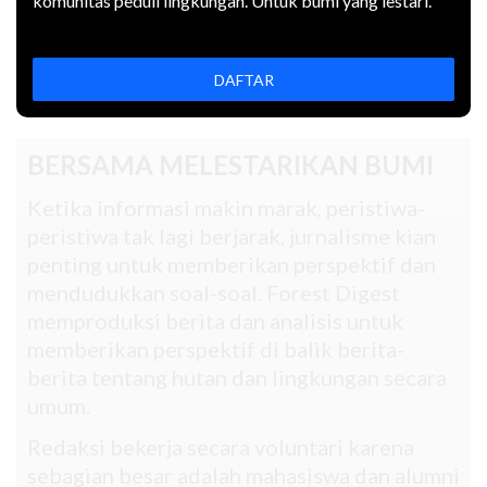
komunitas peduli lingkungan. Untuk bumi yang lestari.
Menggugat ahli yang pendapatnya diterima
hakim membahayakan sistem hukum kita.
Ikuti percakapan tentang
kejahatan lingkungan
di
DAFTAR
tautan
ini
BERSAMA MELESTARIKAN BUMI
Ketika informasi makin marak, peristiwa-
peristiwa tak lagi berjarak, jurnalisme kian
penting untuk memberikan perspektif dan
mendudukkan soal-soal. Forest Digest
memproduksi berita dan analisis untuk
memberikan perspektif di balik berita-
berita tentang hutan dan lingkungan secara
umum.
Redaksi bekerja secara voluntari karena
sebagian besar adalah mahasiswa dan alumni