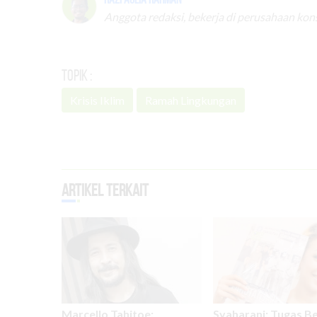
Anggota redaksi, bekerja di perusahaan kon
Topik :
Krisis Iklim
Ramah Lingkungan
Artikel Terkait
Marcello Tahitoe:
Syaharani: Tugas B