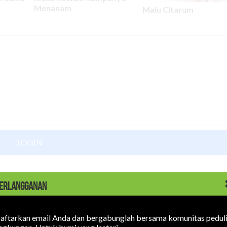
Menanam
Malu Citarum
LOGIN
ERLANGGANAN
aftarkan email Anda dan bergabunglah bersama komunitas pedul