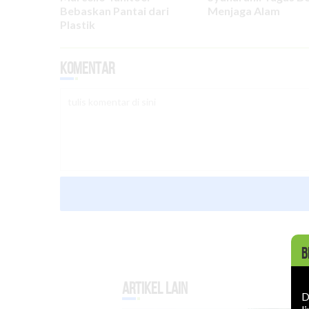
Bebaskan Pantai dari
Menjaga Alam
Plastik
Komentar
B
Artikel Lain
D