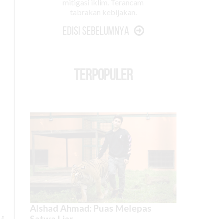
mitigasi iklim. Terancam
tabrakan kebijakan.
Edisi Sebelumnya
TERPOPULER
Alshad Ahmad: Puas Melepas
Satwa Liar