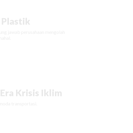
Plastik
ggung jawab perusahaan mengolah
ahal.
ra Krisis Iklim
moda transportasi.