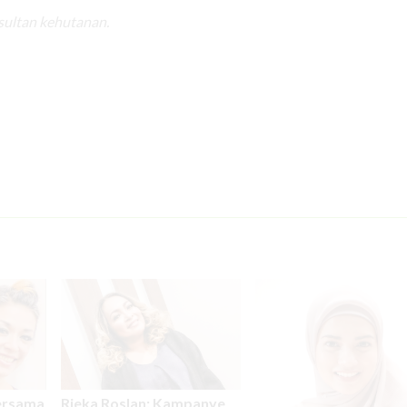
sultan kehutanan.
ersama
Rieka Roslan: Kampanye