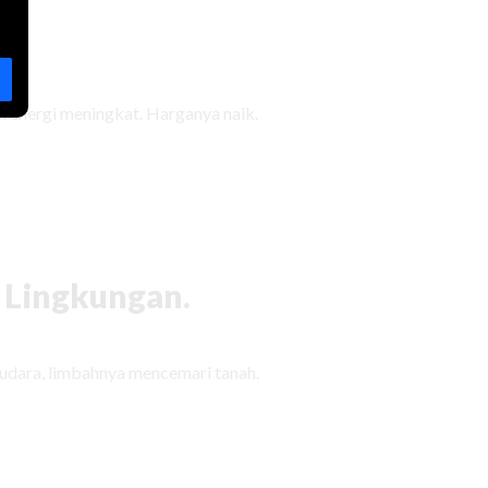
 energi meningkat. Harganya naik.
 Lingkungan.
udara, limbahnya mencemari tanah.