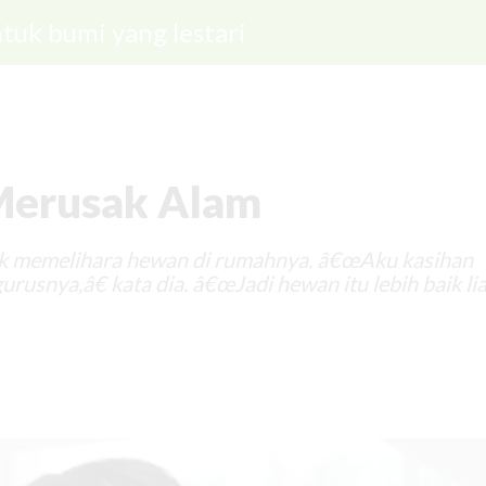
tuk bumi yang lestari
 Merusak Alam
, tak memelihara hewan di rumahnya. â€œAku kasihan
snya,â€ kata dia. â€œJadi hewan itu lebih baik li