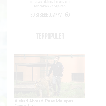
mitigasi iklim. Terancam
tabrakan kebijakan.
Edisi Sebelumnya
TERPOPULER
Alshad Ahmad: Puas Melepas
Satwa Liar