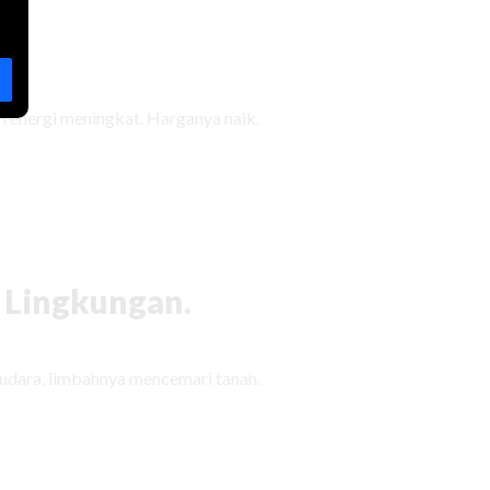
 energi meningkat. Harganya naik.
 Lingkungan.
udara, limbahnya mencemari tanah.