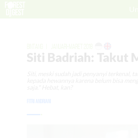
Un
BINTANG
|
JANUARI-MARET 2018
Siti Badriah: Takut
Siti, meski sudah jadi penyanyi terkenal
kepada hewannya karena belum bisa menguru
saja." Hebat, kan?
Fitri Andriani