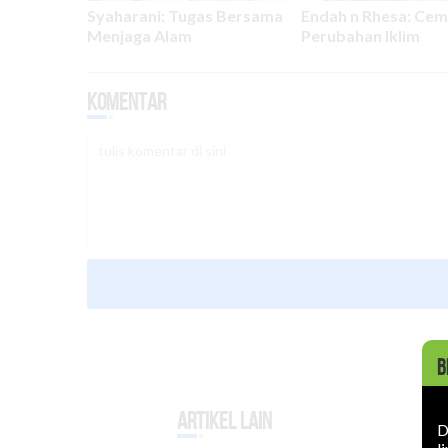
Syaharani: Tugas Bersama
Endah n Rhesa: Ce
Menjaga Alam
Perubahan Iklim
Komentar
B
Artikel Lain
D