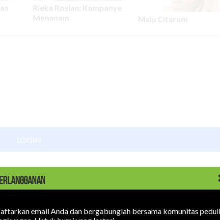
mas
Rieka Roslan: Kampanye
Menanam
Malu Citarum
LOGIN
ERLANGGANAN
aftarkan email Anda dan bergabunglah bersama komunitas pedul