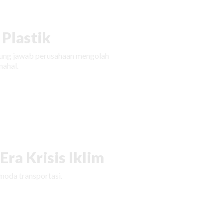
Plastik
ggung jawab perusahaan mengolah
ahal.
ra Krisis Iklim
moda transportasi.