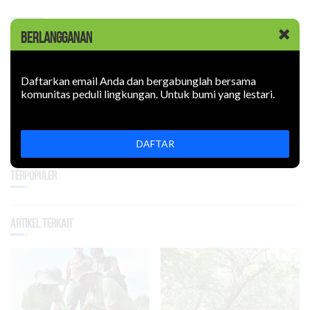
BERLANGGANAN
Bagikan
Daftarkan email Anda dan bergabunglah bersama
komunitas peduli lingkungan. Untuk bumi yang lestari.
DAFTAR
Terpopuler
Artikel Terkait