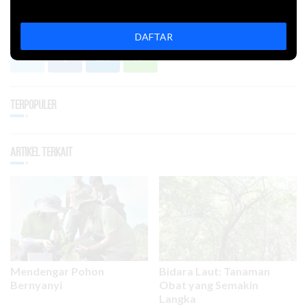
Bagikan
DAFTAR
Terpopuler
Artikel Terkait
Mendengar Pohon
Bidara Laut: Tanaman
Bernyanyi
Obat yang Semakin
Langka