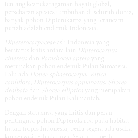
tentang keanekaragaman hayati global,
persebaran spesies tumbuhan di seluruh dunia,
banyak pohon Dipterokarpa yang terancam
punah adalah endemik Indonesia.
Dipeterocarpaceae
asli Indonesia yang
berstatus kritis antara lain
Dipterocarpus
cinereus
dan
Parashorea aptera
yang
merupakan pohon endemik Pulau Sumatera.
Lalu ada
Hopea sphaerocarpa
,
Vatica
cauliflora
,
Dipterocarpus applanatus
,
Shorea
dealbata
dan
Shorea elliptica
yang merupakan
pohon endemik Pulau Kalimantab.
Dengan statusnya yang kritis dan peran
pentingnya pohon Dipterokarpa pada habitat
hutan tropis Indonesia, perlu segera ada usaha
konservasi terhadapnya. Selain itu perlu