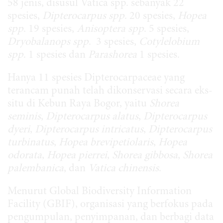
58 jenis, disusul Vatica spp. sebanyak 22
spesies,
Dipterocarpus
spp
. 20 spesies,
Hopea
spp
. 19 spesies,
Anisoptera spp
. 5 spesies,
Dryobalanops spp
. 3 spesies,
Cotylelobium
spp
. 1 spesies dan
Parashorea
1 spesies.
Hanya 11 spesies Dipterocarpaceae yang
terancam punah telah dikonservasi secara eks-
situ di Kebun Raya Bogor, yaitu
Shorea
seminis
,
Dipterocarpus alatus
,
Dipterocarpus
dyeri
,
Dipterocarpus intricatus
,
Dipterocarpus
turbinatus
,
Hopea brevipetiolaris
,
Hopea
odorata
,
Hopea pierrei
,
Shorea gibbosa
,
Shorea
palembanica
, dan
Vatica chinensis
.
Menurut Global Biodiversity Information
Facility (GBIF), organisasi yang berfokus pada
pengumpulan, penyimpanan, dan berbagi data