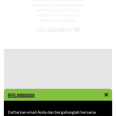
menyimpan karbon biru yang
menentukan keberhasilan
mitigasi iklim. Terancam
tabrakan kebijakan.
Edisi Sebelumnya
BERLANGGANAN
Daftarkan email Anda dan bergabunglah bersama