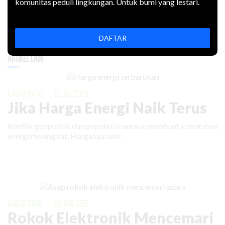
komunitas peduli lingkungan. Untuk bumi yang lestari.
DAFTAR
Artikel Lain
KABAR BARU
|
02 JULI 2026
Jika Harga Energi Naik Terus
Konflik geopolitik dan populasi manusia membuat kebutuhan
energi meningkat. Harganya naik.
KABAR BARU
|
09 JUNI 2026
Rokok Elektronik Mencemari