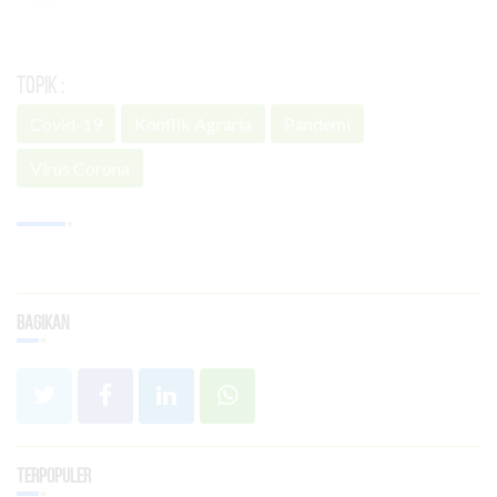
Topik :
Covid-19
Konflik Agraria
Pandemi
Virus Corona
Bagikan
Terpopuler