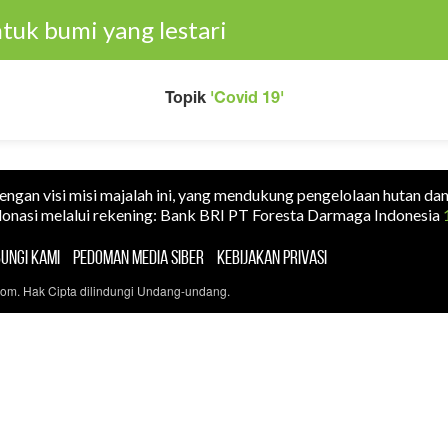
tuk bumi yang lestari
Topik
'Covid 19'
dengan visi misi majalah ini, yang mendukung pengelolaan hutan da
onasi melalui rekening: Bank BRI PT Foresta Darmaga Indonesia
UNGI KAMI
PEDOMAN MEDIA SIBER
KEBIJAKAN PRIVASI
com. Hak Cipta dilindungi Undang-undang.