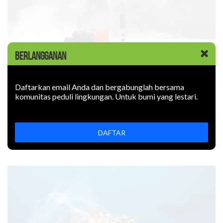
BERLANGGANAN
KABAR BARU
|
09 JUNI 2026
Rokok Elektronik Mencemari
Daftarkan email Anda dan bergabunglah bersama
komunitas peduli lingkungan. Untuk bumi yang lestari.
Lingkungan. Sejauh Apa?
Rokok elektronik mencemari lingkungan: uapnya mengotori
DAFTAR
udara, limbahnya mencemari tanah. Bagaimana
mencegahnya?