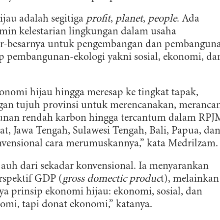
jau adalah segitiga
profit
,
planet
,
people
. Ada
min kelestarian lingkungan dalam usaha
r-besarnya untuk pengembangan dan pembangun
p pembangunan-ekologi yakni sosial, ekonomi, da
omi hijau hingga meresap ke tingkat tapak,
ngan tujuh provinsi untuk merencanakan, merancan
unan rendah karbon hingga tercantum dalam RPJ
at, Jawa Tengah, Sulawesi Tengah, Bali, Papua, da
vensional cara merumuskannya,” kata Medrilzam.
jauh dari sekadar konvensional. Ia menyarankan
rspektif GDP (
gross domectic produc
t), melainkan
ya prinsip ekonomi hijau: ekonomi, sosial, dan
nomi, tapi donat ekonomi,” katanya.