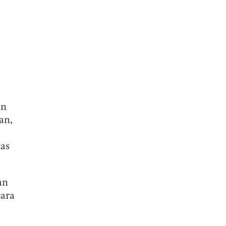
an
an,
tas
an
cara