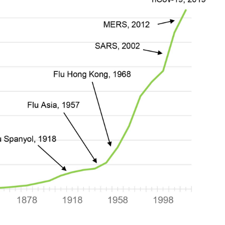
ERLANGGANAN
aftarkan email Anda dan bergabunglah bersama komunitas pedul