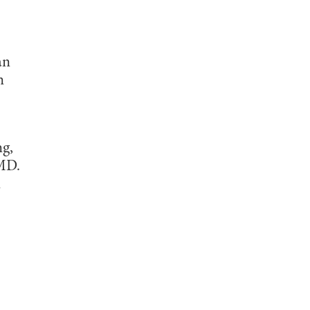
an
n
g,
MD.
n