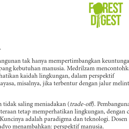
ingkungan. Untuk bumi yang lestari.
DAFTAR
.
angunan tak hanya mempertimbangkan keuntung
opang kebutuhan manusia. Medrilzam mencontohk
atikan kaidah lingkungan, dalam perspektif
asa, misalnya, jika terbentur dengan jalur melin
 tidak saling meniadakan (
trade-off
). Pembangun
teraan tetap memperhatikan lingkungan, dengan 
 Kuncinya adalah paradigma dan teknologi. Dosen
dadyo menambahkan: perspektif manusia.