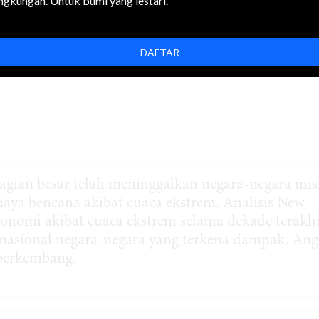
ingkungan. Untuk bumi yang lestari.
DAFTAR
gian besar telah meninggalkan negara-negara mis
aya bencana akibat cuaca ekstrem. Analisis New
omi akibat cuaca ekstrem selama dekade terakhi
 nasional negara-negara yang terkena dampak. An
 berkembang.