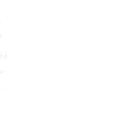
.
a
0,8
tu