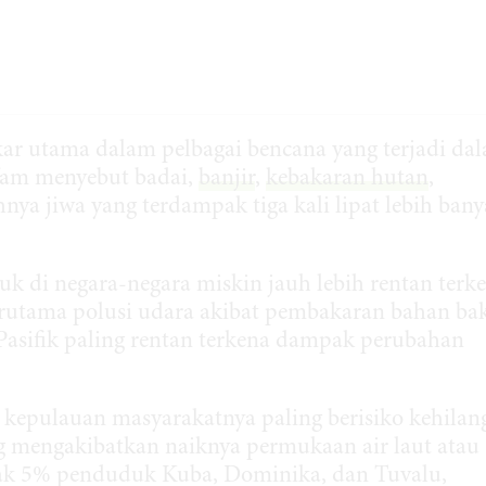
ar utama dalam pelbagai bencana yang terjadi da
Oxfam menyebut badai,
banjir
,
kebakaran hutan
,
hnya jiwa yang terdampak tiga kali lipat lebih ban
 di negara-negara miskin jauh lebih rentan terk
erutama polusi udara akibat pembakaran bahan ba
 Pasifik paling rentan terkena dampak perubahan
kepulauan masyarakatnya paling berisiko kehilan
ng mengakibatkan naiknya permukaan air laut atau
yak 5% penduduk Kuba, Dominika, dan Tuvalu,