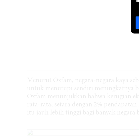
l
Menurut Oxfam, negara-negara kaya seba
untuk menutupi sendiri meningkatnya bi
Oxfam menunjukkan bahwa kerugian ekon
rata-rata, setara dengan 2% pendapatan
itu jauh lebih tinggi bagi banyak negara