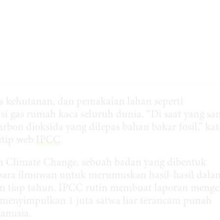
s kehutanan, dan pemakaian lahan seperti
 gas rumah kaca seluruh dunia. “Di saat yang sa
rbon dioksida yang dilepas bahan bakar fosil,” kat
utip web
IPCC
.
n Climate Change, sebuah badan yang dibentuk
 para ilmuwan untuk merumuskan hasil-hasil dala
m tiap tahun. IPCC rutin membuat laporan menge
 menyimpulkan 1 juta satwa liar terancam punah
anusia.