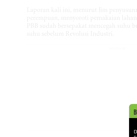
Laporan kali ini, menurut Jim penyusu
perempuan, menyoroti pemakaian lahan
PBB sudah bersepakat mencegah suhu b
suhu sebelum Revolusi Industri.
B
D