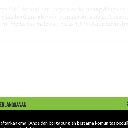
nnya 58% berasal dari negara berkembang dengan 
 yang berdampak pada pemanasan global. Anggot
0
umi memanas melewati batas 1,5
Celsius dibandi
ERLANGGANAN
aftarkan email Anda dan bergabunglah bersama komunitas pedul