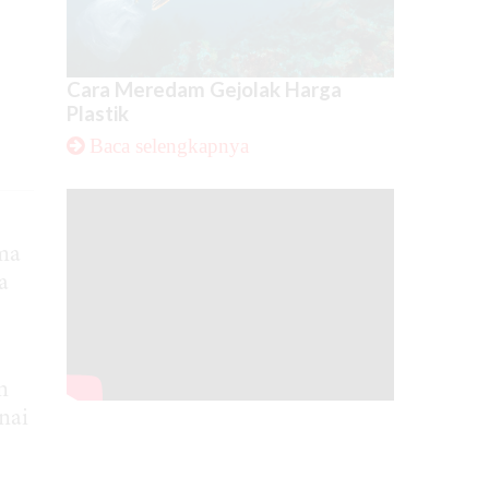
Cara Meredam Gejolak Harga
Plastik
Baca selengkapnya
ma
a
m
nai