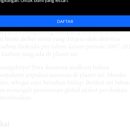
ingkungan. Untuk bumi yang lestari.
0
usi Industri 1850, suhu bumi telah naik 0,8
Cels
 telah mencairkan es di kutub Utara dan Selatan ya
meter.
DAFTAR
hnya) ini menghitung dampak pembukaan dan
bumi akibat emisi yang dilepas oleh aktivitas
karbon dioksida per tahun dalam periode 2007-20
 karbon yang ada di planet ini.
mencegahnya? Para ilmuwan mafhum bahwa
anyaknya populasi manusia di planet ini. Mereka
, sebagai cara bertahan hidup. Berikut ini beber
am mencegah pemanasan global akibat perubahan
omendasikan.