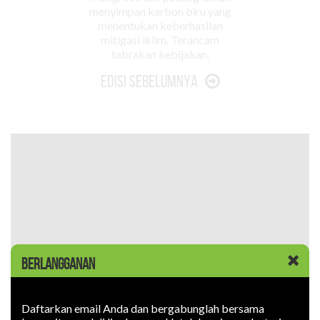
menyimpan karbon biru yang
menentukan keberhasilan
mitigasi iklim. Terancam
tabrakan kebijakan.
Edisi Sebelumnya
BERLANGGANAN
Daftarkan email Anda dan bergabunglah bersama