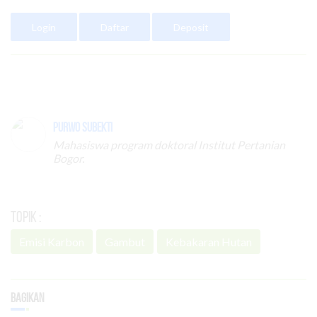
Login
Daftar
Deposit
Purwo Subekti
Mahasiswa program doktoral Institut Pertanian
Bogor.
Topik :
Emisi Karbon
Gambut
Kebakaran Hutan
Bagikan