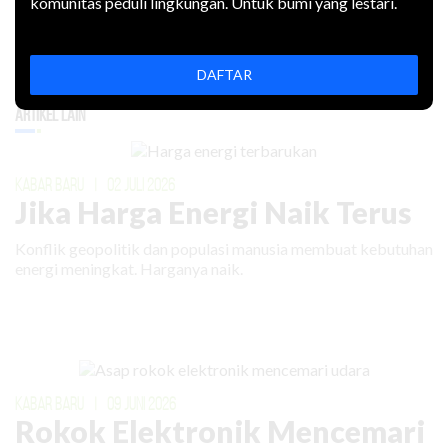
komunitas peduli lingkungan. Untuk bumi yang lestari.
DAFTAR
Artikel Lain
KABAR BARU
|
02 JULI 2026
Jika Harga Energi Naik Terus
Konflik geopolitik dan populasi manusia membuat kebutuhan
energi meningkat. Harganya naik.
KABAR BARU
|
09 JUNI 2026
Rokok Elektronik Mencemari