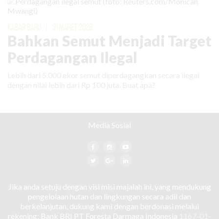
KABAR BARU
|
31 MARET 2026
Bahkan Semut Menjadi Target
Perdagangan Ilegal
Lebih dari 5.000 ekor semut diperdagangkan secara ilegal
dengan nilai lebih dari Rp 100 juta. Buat apa?
Media Sosial
Jika anda setuju dengan visi misi majalah ini, yang mendukung
pengelolaan hutan dan lingkungan secara adil dan
berkelanjutan, dukung kami dengan berdonasi melalui
rekening: Bank BRI PT Foresta Darmaga Indonesia
1167-01-