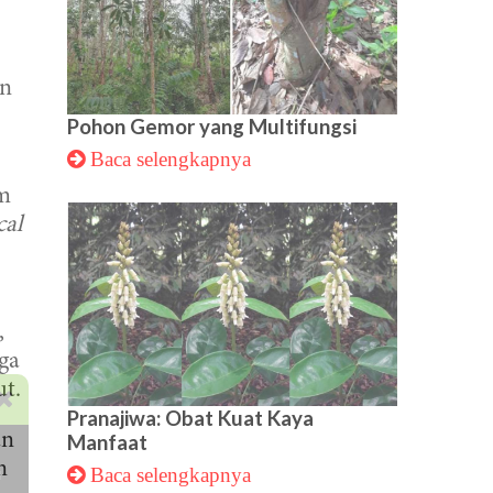
an
Pohon Gemor yang Multifungsi
Baca selengkapnya
om
cal
,
gga
ut.
Pranajiwa: Obat Kuat Kaya
an
Manfaat
n
i
Baca selengkapnya