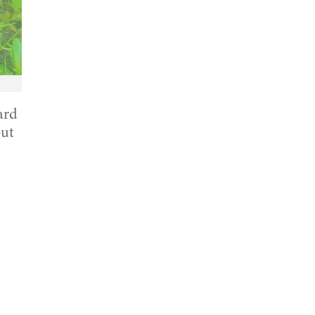
ard
but