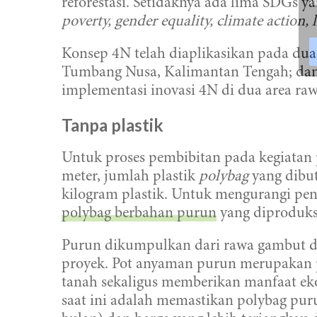
l
reforestasi. Setidaknya ada lima SDGs ya
poverty, gender equality, climate action, 
Konsep 4N telah diaplikasikan pada dua 
Tumbang Nusa, Kalimantan Tengah; dan 
implementasi inovasi 4N di dua area raw
Tanpa plastik
Untuk proses pembibitan pada kegiatan 
meter, jumlah plastik
polybag
yang dibut
kilogram plastik. Untuk mengurangi pen
polybag berbahan purun
yang diproduksi
Purun dikumpulkan dari rawa gambut da
proyek. Pot anyaman purun merupakan p
tanah sekaligus memberikan manfaat ek
saat ini adalah memastikan polybag pur