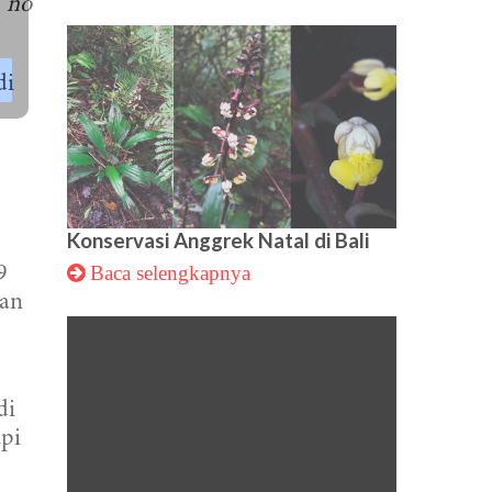
:
no
di
Konservasi Anggrek Natal di Bali
Baca selengkapnya
9
kan
di
pi