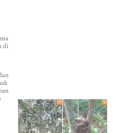
tama
 di
 dan
hak
ahan
s