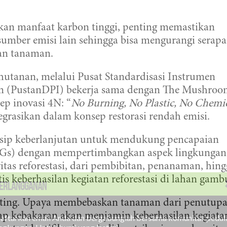
an manfaat karbon tinggi, penting memastikan
sumber emisi lain sehingga bisa mengurangi serap
an tanaman.
tanan, melalui Pusat Standardisasi Instrumen
m (PustanDPI) bekerja sama dengan The Mushro
ep inovasi 4N: “
No Burning, No Plastic, No Chemi
egrasikan dalam konsep restorasi rendah emisi.
sip keberlanjutan untuk mendukung pencapaian
DGs) dengan mempertimbangkan aspek lingkungan
vitas reforestasi, dari pembibitan, penanaman, hin
tis keberhasilan kegiatan reforestasi di lahan gamb
ERLANGGANAN
nting. Upaya membebaskan tanaman dari penutup
ap kebakaran akan menjamin keberhasilan kegiata
aftarkan email Anda dan bergabunglah bersama komunitas pedul