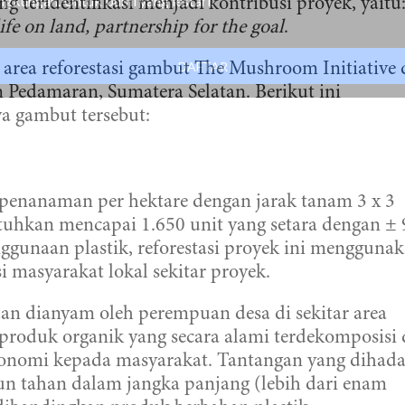
ingkungan. Untuk bumi yang lestari.
ng teridentifikasi menjadi kontribusi proyek, yaitu
life on land, partnership for the goal
.
DAFTAR
area reforestasi gambut The Mushroom Initiative 
Pedamaran, Sumatera Selatan. Berikut ini
a gambut tersebut:
penanaman per hektare dengan jarak tanam 3 x 3
uhkan mencapai 1.650 unit yang setara dengan ± 
ggunaan plastik, reforestasi proyek ini mengguna
 masyarakat lokal sekitar proyek.
n dianyam oleh perempuan desa di sekitar area
roduk organik yang secara alami terdekomposisi 
onomi kepada masyarakat. Tantangan yang dihada
un tahan dalam jangka panjang (lebih dari enam