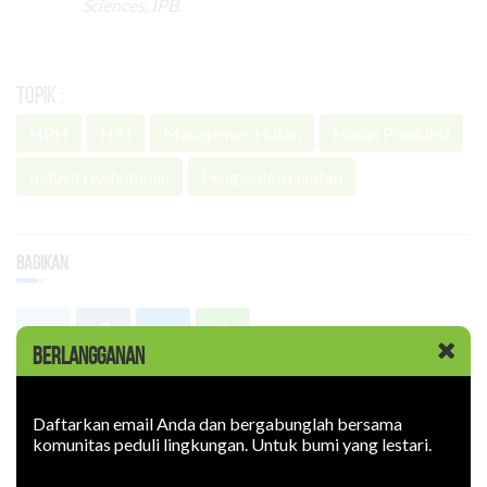
Sciences, IPB.
Topik :
HPH
HTI
Manajemen Hutan
Hutan Produksi
Industri Kehutanan
Pengelolaan Hutan
Bagikan
BERLANGGANAN
Terpopuler
Daftarkan email Anda dan bergabunglah bersama
komunitas peduli lingkungan. Untuk bumi yang lestari.