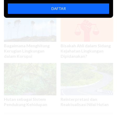
Artikel Terkait
DAFTAR
Bagaimana Menghitung
Bisakah Ahli dalam Sidang
Kerugian Lingkungan
Kejahatan Lingkungan
dalam Korupsi
Dipidanakan?
Hutan sebagai Sistem
Reinterpretasi dan
Pendukung Kehidupan
Reaktualisasi Nilai Hutan