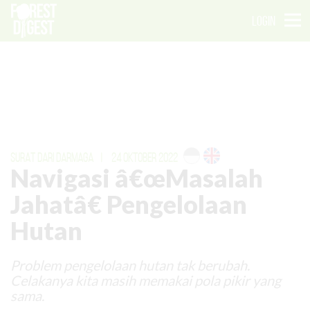
LOGIN
SURAT DARI DARMAGA
|
24 OKTOBER 2022
Navigasi â€œMasalah
Jahatâ€ Pengelolaan
Hutan
Problem pengelolaan hutan tak berubah.
Celakanya kita masih memakai pola pikir yang
sama.