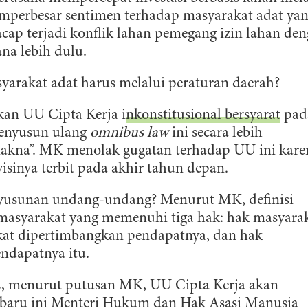
emperbesar sentimen terhadap masyarakat adat ya
cap terjadi konflik lahan pemegang izin lahan de
ana lebih dulu.
arakat adat harus melalui peraturan daerah?
an UU Cipta Kerja i
nkonstitusional bersyarat
pad
menyusun ulang
omnibus law
ini secara lebih
ermakna”. MK menolak gugatan terhadap UU ini kare
isinya terbit pada akhir tahun depan.
nyusunan undang-undang? Menurut MK, definisi
i masyarakat yang memenuhi tiga hak: hak masyara
kat dipertimbangkan pendapatnya, dan hak
ndapatnya itu.
22, menurut putusan MK, UU Cipta Kerja akan
u-baru ini Menteri Hukum dan Hak Asasi Manusia