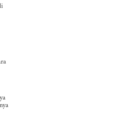
li
ara
ya
inya