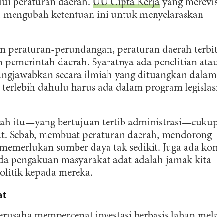
ui peraturan daerah.
UU Cipta Kerja
yang merevis
u mengubah ketentuan ini untuk menyelaraskan
 peraturan-perundangan, peraturan daerah terbi
 pemerintah daerah. Syaratnya ada penelitian ata
ungjawabkan secara ilmiah yang dituangkan dalam
terlebih dahulu harus ada dalam program legislas
rah itu—yang bertujuan tertib administrasi—cuku
. Sebab, membuat peraturan daerah, mendorong
memerlukan sumber daya tak sedikit. Juga ada kon
a pengakuan masyarakat adat adalah jamak kita
olitik kepada mereka.
at
erusaha mempercepat investasi berbasis lahan mela