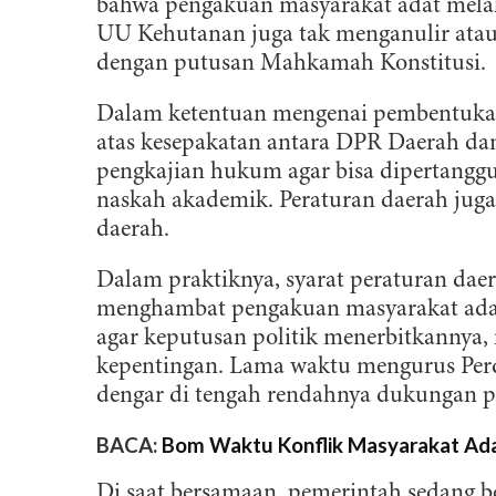
bahwa pengakuan masyarakat adat melal
UU Kehutanan juga tak menganulir ata
dengan putusan Mahkamah Konstitusi.
Dalam ketentuan mengenai pembentukan
atas kesepakatan antara DPR Daerah dan
pengkajian hukum agar bisa dipertangg
naskah akademik. Peraturan daerah juga 
daerah.
Dalam praktiknya, syarat peraturan dae
menghambat pengakuan masyarakat adat
agar keputusan politik menerbitkannya, 
kepentingan. Lama waktu mengurus Perd
dengar di tengah rendahnya dukungan p
BACA:
Bom Waktu Konflik Masyarakat Ad
Di saat bersamaan, pemerintah sedang b