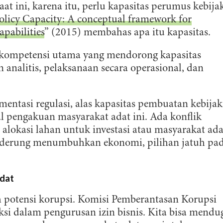
t ini, karena itu, perlu kapasitas perumus kebija
olicy Capacity: A conceptual framework for
pabilities
” (2015) membahas apa itu kapasitas.
 kompetensi utama yang mendorong kapasitas
analitis, pelaksanaan secara operasional, dan
ntasi regulasi, alas kapasitas pembuatan kebija
al pengakuan masyarakat adat ini. Ada konflik
alokasi lahan untuk investasi atau masyarakat ada
enderung menumbuhkan ekonomi, pilihan jatuh pa
Adat
eh potensi korupsi. Komisi Pemberantasan Korupsi
si dalam pengurusan izin bisnis. Kita bisa mendu