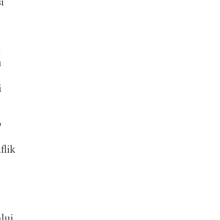
i
t
u
i
p
flik
lui