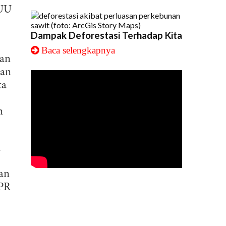
 UU
Dampak Deforestasi Terhadap Kita
Baca selengkapnya
aan
dan
ta
m
i
uan
DPR