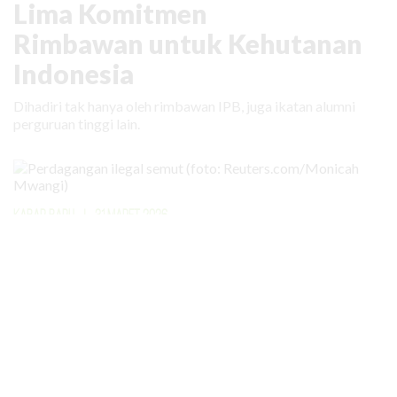
Lima Komitmen
Rimbawan untuk Kehutanan
Indonesia
Dihadiri tak hanya oleh rimbawan IPB, juga ikatan alumni
perguruan tinggi lain.
KABAR BARU
|
31 MARET 2026
Bahkan Semut Menjadi Target
Perdagangan Ilegal
Lebih dari 5.000 ekor semut diperdagangkan secara ilegal
dengan nilai lebih dari Rp 100 juta. Buat apa?
Media Sosial