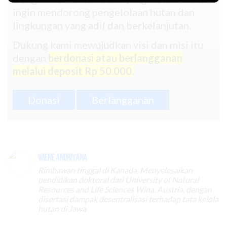
ingin mendorong pengelolaan hutan dan
lingkungan yang adil dan berkelanjutan.
Dukung kami mewujudkan visi dan misi itu
dengan
berdonasi atau berlangganan
melalui deposit Rp 50.000.
Donasi
Berlangganan
Wiene Andriyana
Rimbawan tinggal di Kanada. Menyelesaikan
pendidikan doktoral dari University of Natural
Resources and Life Sciences Wina, Austria, dengan
disertasi dampak desentralisasi terhadap tata kelola
hutan di Jawa