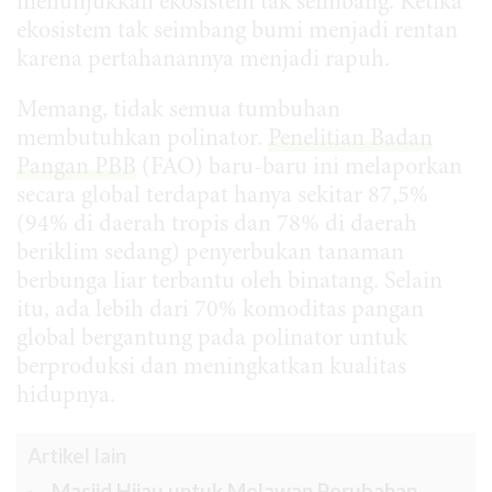
menunjukkan ekosistem tak seimbang. Ketika
ekosistem tak seimbang bumi menjadi rentan
karena pertahanannya menjadi rapuh.
Memang, tidak semua tumbuhan
membutuhkan polinator.
Penelitian Badan
Pangan PBB
(FAO) baru-baru ini melaporkan
secara global terdapat hanya sekitar 87,5%
(94% di daerah tropis dan 78% di daerah
beriklim sedang) penyerbukan tanaman
berbunga liar terbantu oleh binatang. Selain
itu, ada lebih dari 70% komoditas pangan
global bergantung pada polinator untuk
berproduksi dan meningkatkan kualitas
hidupnya.
Artikel lain
Masjid Hijau untuk Melawan Perubahan