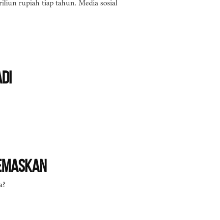
iliun rupiah tiap tahun. Media sosial
di
cemaskan
a?