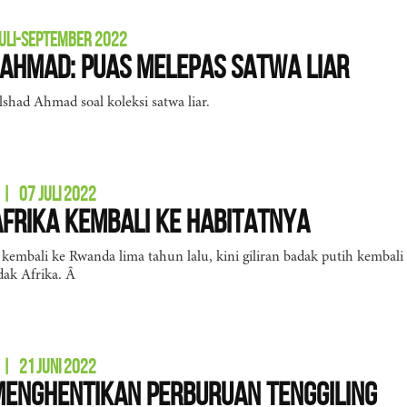
ULI-SEPTEMBER 2022
Ahmad: Puas Melepas Satwa Liar
had Ahmad soal koleksi satwa liar.
|
07 JULI 2022
frika Kembali ke Habitatnya
 kembali ke Rwanda lima tahun lalu, kini giliran badak putih kemba
dak Afrika. Â
|
21 JUNI 2022
Menghentikan Perburuan Tenggiling