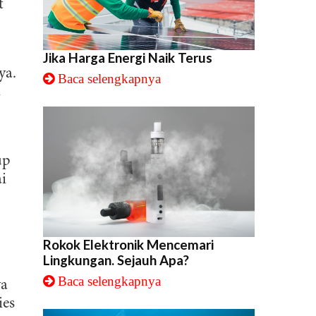
t
Jika Harga Energi Naik Terus
ya.
Baca selengkapnya
a
up
i
Rokok Elektronik Mencemari
Lingkungan. Sejauh Apa?
Baca selengkapnya
ya
i
ies