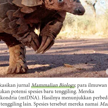
kasikan jurnal
Mammalian Biology
,
para ilmuwan
kan potensi spesies baru tenggiling. Mereka
tokondria (mtDNA). Hasilnya menunjukkan perbe
tenggiling lain. Spesies tersebut mereka namai
Man