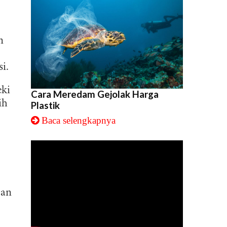
n
i.
eki
Cara Meredam Gejolak Harga
ih
Plastik
Baca selengkapnya
pan