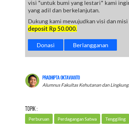
visi "untuk bumi yang lestari" kami in
yang adil dan berkelanjutan.
Dukung kami mewujudkan visi dan misi
deposit Rp 50.000.
Donasi
Berlangganan
Pradhipta Oktavianto
Alumnus Fakultas Kehutanan dan Lingkung
Topik :
Perburuan
Perdagangan Satwa
Tenggiling