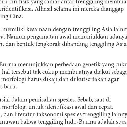
 ciri-ciri fisik yang samar antar trenggiling membua
ridentifikasi. Alhasil selama ini mereka dianggap
ling Cina.
 memiliki kesamaan dengan trenggiling Asia lainn
iknya. Namun pengamatan awal menunjukkan adany
uh, dan bentuk tengkorak dibanding tenggiling Asia
ndo-Burma menunjukkan perbedaan genetik yang cuk
 hal tersebut tak cukup membuatnya diakui sebaga
a morfologi harus dikaji dan diikutsertakan agar
es baru.
sial dalam pemisahan spesies. Sebab, saat di
ERLANGGANAN
morfologi untuk identifikasi awal dan cepat.
dan literatur taksonomi spesies trenggiling lainn
aftarkan email Anda dan bergabunglah bersama komunitas pedul
ilmuwan bahwa tenggiling Indo-Burma adalah spes