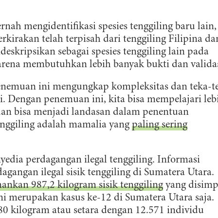
ingkungan. Untuk bumi yang lestari.
nah mengidentifikasi spesies tenggiling baru lain,
DAFTAR
perkirakan telah terpisah dari tenggiling Filipina da
deskripsikan sebagai spesies tenggiling lain pada
arena membutuhkan lebih banyak bukti dan validas
 penemuan ini mengungkap kompleksitas dan teka-t
ri. Dengan penemuan ini, kita bisa mempelajari leb
g dan bisa menjadi landasan dalam penentuan
 tenggiling adalah mamalia yang
paling sering
yedia perdagangan ilegal tenggiling. Informasi
angan ilegal sisik tenggiling di Sumatera Utara.
nkan 987,2 kilogram sisik tenggiling
yang disim
ni merupakan kasus ke-12 di Sumatera Utara saja.
80 kilogram atau setara dengan 12.571 individu