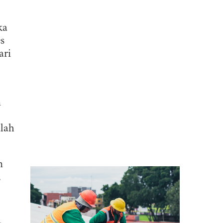
ka
s
ari
n
lah
n
.