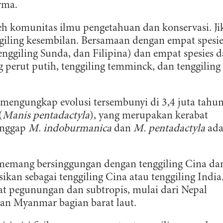
rma.
leh komunitas ilmu pengetahuan dan konservasi. Ji
nggiling kesembilan. Bersamaan dengan empat spesie
tenggiling Sunda, dan Filipina) dan empat spesies d
ng perut putih, tenggiling temminck, dan tenggiling
mengungkap evolusi tersembunyi di 3,4 juta tahu
(
Manis pentadactyla
), yang merupakan kerabat
anggap
M. indoburmanica
dan
M. pentadactyla
ada
 memang bersinggungan dengan tenggiling Cina da
ikan sebagai tenggiling Cina atau tenggiling India
t pegunungan dan subtropis, mulai dari Nepal
 dan Myanmar bagian barat laut.