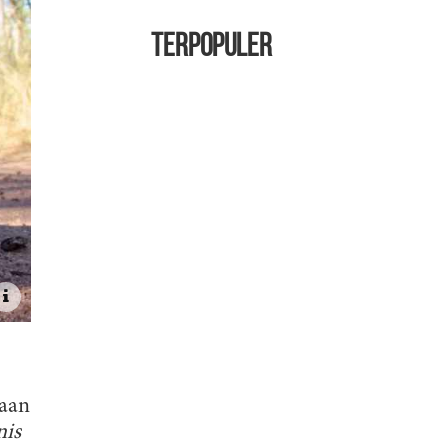
TERPOPULER
daan
is