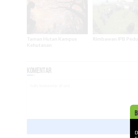
Taman Hutan Kampus
Rimbawan IPB Pedul
Kehutanan
Komentar
B
D