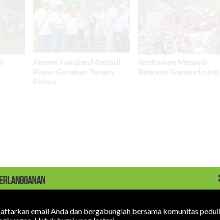
i
Alumni Fahutan Menjadi
Rimbawan Menjadi
Pionir Gerakan Tanam
Relawan Gempa Lomb
Pohon
ERLANGGANAN
LOGIN
aftarkan email Anda dan bergabunglah bersama komunitas pedul