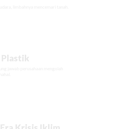
udara, limbahnya mencemari tanah.
Plastik
ggung jawab perusahaan mengolah
ahal.
ra Krisis Iklim