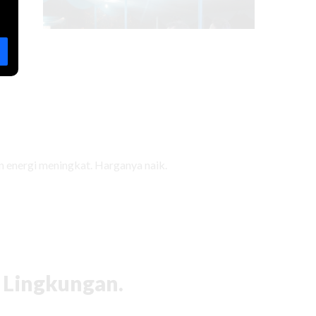
Ke Bajiguran Kita Kembali
Baca selengkapnya
 energi meningkat. Harganya naik.
 Lingkungan.