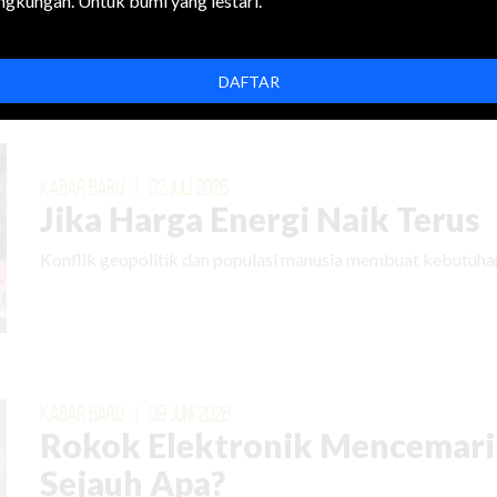
ingkungan. Untuk bumi yang lestari.
DAFTAR
KABAR BARU
|
02 JULI 2026
Jika Harga Energi Naik Terus
Konflik geopolitik dan populasi manusia membuat kebutuhan
KABAR BARU
|
09 JUNI 2026
Rokok Elektronik Mencemari
Sejauh Apa?