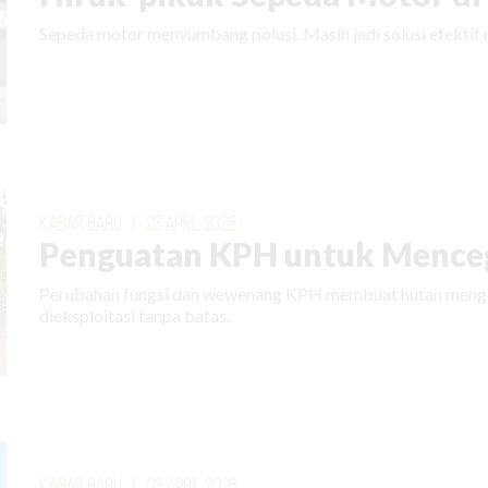
Sepeda motor menyumbang polusi. Masih jadi solusi efektif 
KABAR BARU
|
23 APRIL 2026
Penguatan KPH untuk Menceg
Perubahan fungsi dan wewenang KPH membuat hutan mengal
dieksploitasi tanpa batas.
KABAR BARU
|
03 APRIL 2026