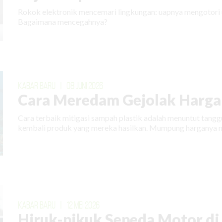
Rokok elektronik mencemari lingkungan: uapnya mengotori 
Bagaimana mencegahnya?
KABAR BARU
|
08 JUNI 2026
Cara Meredam Gejolak Harga 
Cara terbaik mitigasi sampah plastik adalah menuntut tan
kembali produk yang mereka hasilkan. Mumpung harganya m
KABAR BARU
|
12 MEI 2026
Hiruk-pikuk Sepeda Motor di E