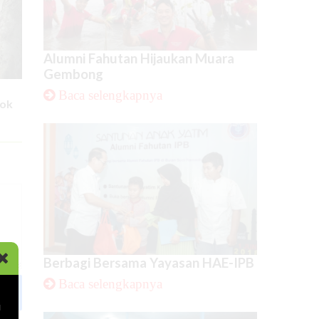
Alumni Fahutan Hijaukan Muara
Gembong
Baca selengkapnya
ok
Berbagi Bersama Yayasan HAE-IPB
Baca selengkapnya
i