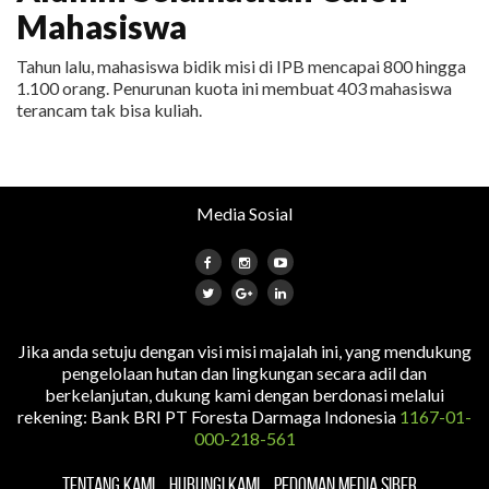
Mahasiswa
Tahun lalu, mahasiswa bidik misi di IPB mencapai 800 hingga
1.100 orang. Penurunan kuota ini membuat 403 mahasiswa
terancam tak bisa kuliah.
Media Sosial
Jika anda setuju dengan visi misi majalah ini, yang mendukung
pengelolaan hutan dan lingkungan secara adil dan
berkelanjutan, dukung kami dengan berdonasi melalui
rekening: Bank BRI PT Foresta Darmaga Indonesia
1167-01-
000-218-561
TENTANG KAMI
HUBUNGI KAMI
PEDOMAN MEDIA SIBER